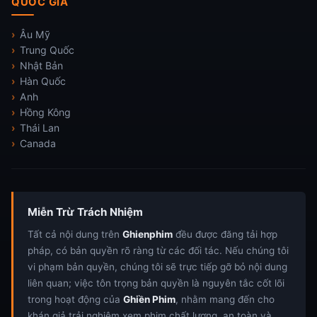
QUỐC GIA
Âu Mỹ
Trung Quốc
Nhật Bản
Hàn Quốc
Anh
Hồng Kông
Thái Lan
Canada
Miễn Trừ Trách Nhiệm
Tất cả nội dung trên
Ghienphim
đều được đăng tải hợp
pháp, có bản quyền rõ ràng từ các đối tác. Nếu chúng tôi
vi phạm bản quyền, chúng tôi sẽ trực tiếp gỡ bỏ nội dung
liên quan; việc tôn trọng bản quyền là nguyên tắc cốt lõi
trong hoạt động của
Ghiền Phim
, nhằm mang đến cho
khán giả trải nghiệm xem phim chất lượng, an toàn và