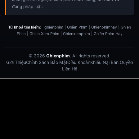
đúng pháp luật.
Từ khoá tìm kiếm:
ghienphim | Ghiền Phim | Ghienphimhay | Ghien
Phim | Ghien Xem Phim | Ghienxemphim | Ghiền Phim Hay
© 2026
Ghienphim
. All rights reserved.
Giới Thiệu
Chính Sách Bảo Mật
Điều Khoản
Khiếu Nại Bản Quyền
Liên Hệ
Dabet
debet
Hitclub
Lu88
Lu88
Xôi Lạc Trực Tiếp
Xoilac TV link
link xem trực tiếp bóng đá
bong da truc tiep
bongdatructuyen
ty so trực tuyến
https://hitclub-us.com/
https://hitclub33.net/