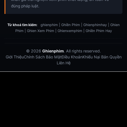
đúng pháp luật.
Từ khoá tìm kiếm:
ghienphim | Ghiền Phim | Ghienphimhay | Ghien
Phim | Ghien Xem Phim | Ghienxemphim | Ghiền Phim Hay
© 2026
Ghienphim
. All rights reserved.
Giới Thiệu
Chính Sách Bảo Mật
Điều Khoản
Khiếu Nại Bản Quyền
Liên Hệ
Dabet
debet
Hitclub
Lu88
Lu88
Xôi Lạc Trực Tiếp
Xoilac TV link
link xem trực tiếp bóng đá
bong da truc tiep
bongdatructuyen
ty so trực tuyến
https://hitclub-us.com/
https://hitclub33.net/