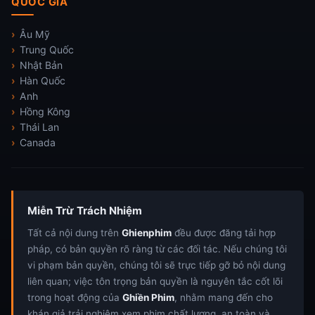
QUỐC GIA
Âu Mỹ
Trung Quốc
Nhật Bản
Hàn Quốc
Anh
Hồng Kông
Thái Lan
Canada
Miễn Trừ Trách Nhiệm
Tất cả nội dung trên
Ghienphim
đều được đăng tải hợp
pháp, có bản quyền rõ ràng từ các đối tác. Nếu chúng tôi
vi phạm bản quyền, chúng tôi sẽ trực tiếp gỡ bỏ nội dung
liên quan; việc tôn trọng bản quyền là nguyên tắc cốt lõi
trong hoạt động của
Ghiền Phim
, nhằm mang đến cho
khán giả trải nghiệm xem phim chất lượng, an toàn và