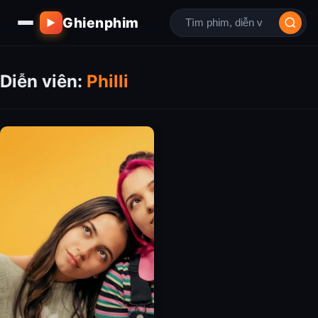
Ghienphim
▶
Diễn viên:
Philli