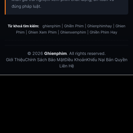
đúng pháp luật.
Từ khoá tìm kiếm:
ghienphim | Ghiền Phim | Ghienphimhay | Ghien
Phim | Ghien Xem Phim | Ghienxemphim | Ghiền Phim Hay
© 2026
Ghienphim
. All rights reserved.
Giới Thiệu
Chính Sách Bảo Mật
Điều Khoản
Khiếu Nại Bản Quyền
Liên Hệ
Dabet
debet
Hitclub
Lu88
Lu88
Xôi Lạc Trực Tiếp
Xoilac TV link
link xem trực tiếp bóng đá
bong da truc tiep
bongdatructuyen
ty so trực tuyến
https://hitclub-us.com/
https://hitclub33.net/