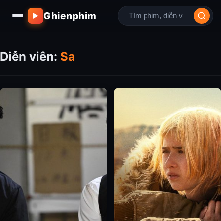
Ghienphim
▶
Diễn viên:
Sa