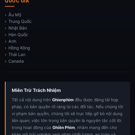
QUỐC GIA
Âu Mỹ
Trung Quốc
Nhật Bản
Hàn Quốc
Anh
Hồng Kông
Thái Lan
Canada
Miễn Trừ Trách Nhiệm
Tất cả nội dung trên
Ghienphim
đều được đăng tải hợp
pháp, có bản quyền rõ ràng từ các đối tác. Nếu chúng tôi
vi phạm bản quyền, chúng tôi sẽ trực tiếp gỡ bỏ nội dung
liên quan; việc tôn trọng bản quyền là nguyên tắc cốt lõi
trong hoạt động của
Ghiền Phim
, nhằm mang đến cho
khán giả trải nghiệm xem phim chất lượng, an toàn và