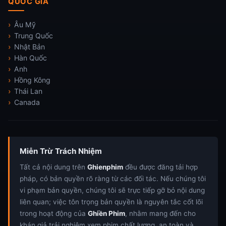
QUỐC GIA
Âu Mỹ
Trung Quốc
Nhật Bản
Hàn Quốc
Anh
Hồng Kông
Thái Lan
Canada
Miễn Trừ Trách Nhiệm
Tất cả nội dung trên
Ghienphim
đều được đăng tải hợp
pháp, có bản quyền rõ ràng từ các đối tác. Nếu chúng tôi
vi phạm bản quyền, chúng tôi sẽ trực tiếp gỡ bỏ nội dung
liên quan; việc tôn trọng bản quyền là nguyên tắc cốt lõi
trong hoạt động của
Ghiền Phim
, nhằm mang đến cho
khán giả trải nghiệm xem phim chất lượng, an toàn và