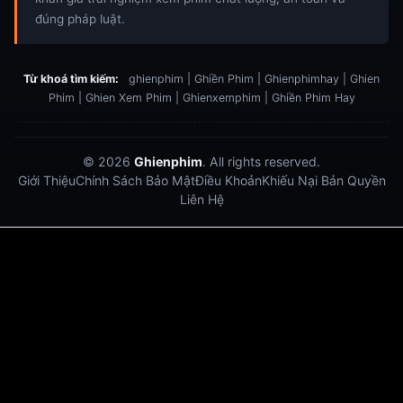
đúng pháp luật.
Từ khoá tìm kiếm:
ghienphim | Ghiền Phim | Ghienphimhay | Ghien
Phim | Ghien Xem Phim | Ghienxemphim | Ghiền Phim Hay
© 2026
Ghienphim
. All rights reserved.
Giới Thiệu
Chính Sách Bảo Mật
Điều Khoản
Khiếu Nại Bản Quyền
Liên Hệ
Dabet
debet
Hitclub
Lu88
Lu88
Xôi Lạc Trực Tiếp
Xoilac TV link
link xem trực tiếp bóng đá
bong da truc tiep
bongdatructuyen
ty so trực tuyến
https://hitclub-us.com/
https://hitclub33.net/