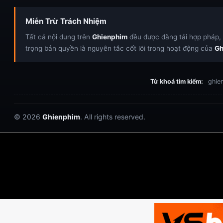
Miễn Trừ Trách Nhiệm
Tất cả nội dung trên
Ghienphim
đều được đăng tải hợp pháp, c
trọng bản quyền là nguyên tắc cốt lõi trong hoạt động của
Gh
Từ khoá tìm kiếm:
ghien
© 2026
Ghienphim
. All rights reserved.
Dabet
debet
Hitclub
Lu88
Lu88
Xôi Lạc
https://hitclub-us.com/
https://hitclub33.net/
https://fabet.br.com/