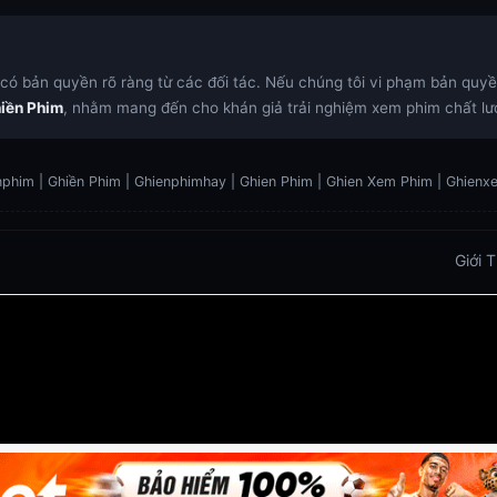
ó bản quyền rõ ràng từ các đối tác. Nếu chúng tôi vi phạm bản quyền,
iền Phim
, nhằm mang đến cho khán giả trải nghiệm xem phim chất lượ
phim | Ghiền Phim | Ghienphimhay | Ghien Phim | Ghien Xem Phim | Ghien
Giới 
 Trực Tiếp
Xoilac TV link
link xem trực tiếp bóng đá
https://vu88.boston/
https://debetc.com/
https://lucky88b
https://lu88.love/
https://da88.taxi/
https://five88s.casin