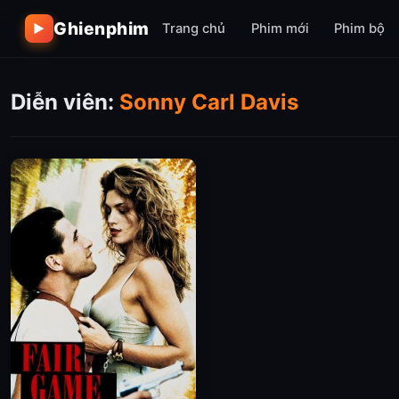
Ghienphim
Trang chủ
Phim mới
Phim bộ
▶
Diễn viên:
Sonny Carl Davis