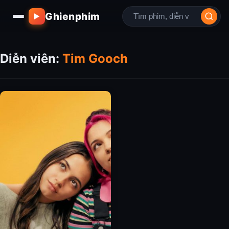
Ghienphim
▶
Diễn viên:
Tim Gooch