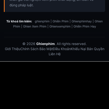
đúng pháp luật.
Từ khoá tìm kiếm:
ghienphim | Ghiền Phim | Ghienphimhay | Ghien
Phim | Ghien Xem Phim | Ghienxemphim | Ghiền Phim Hay
© 2026
Ghienphim
. All rights reserved.
Giới Thiệu
Chính Sách Bảo Mật
Điều Khoản
Khiếu Nại Bản Quyền
Liên Hệ
Dabet
debet
Hitclub
Lu88
Lu88
Xôi Lạc Trực Tiếp
Xoilac TV link
link xem trực tiếp bóng đá
bong da truc tiep
bongdatructuyen
ty so trực tuyến
https://hitclub-us.com/
https://hitclub33.net/