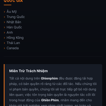
QUỐC GIA
Âu Mỹ
Trung Quốc
Nhật Bản
Hàn Quốc
Anh
Hồng Kông
Thái Lan
Canada
Miễn Trừ Trách Nhiệm
Tất cả nội dung trên
Ghienphim
đều được đăng tải hợp
pháp, có bản quyền rõ ràng từ các đối tác. Nếu chúng tôi
vi phạm bản quyền, chúng tôi sẽ trực tiếp gỡ bỏ nội dung
liên quan; việc tôn trọng bản quyền là nguyên tắc cốt lõi
trong hoạt động của
Ghiền Phim
, nhằm mang đến cho
khán giả trải nghiệm xem phim chất lượng, an toàn và