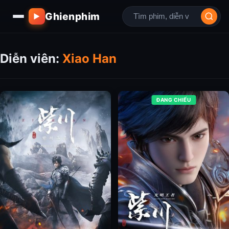
Ghienphim
▶
Diễn viên:
Xiao Han
ĐANG CHIẾU