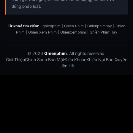
đúng pháp luật.
Từ khoá tìm kiếm:
ghienphim | Ghiền Phim | Ghienphimhay | Ghien
Phim | Ghien Xem Phim | Ghienxemphim | Ghiền Phim Hay
© 2026
Ghienphim
. All rights reserved.
Giới Thiệu
Chính Sách Bảo Mật
Điều Khoản
Khiếu Nại Bản Quyền
Liên Hệ
Dabet
debet
Hitclub
Lu88
Lu88
Xôi Lạc Trực Tiếp
Xoilac TV link
link xem trực tiếp bóng đá
bong da truc tiep
bongdatructuyen
ty so trực tuyến
https://hitclub-us.com/
https://hitclub33.net/