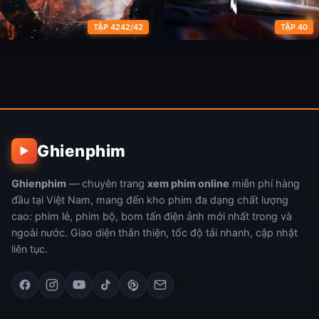
TẬP 4242/42
TẬP 40
Tử Xuyên (Phần 1)
Tử Xuyên (Phần 2)
Ghienphim
▶
Ghienphim
— chuyên trang
xem phim online
miễn phí hàng
đầu tại Việt Nam, mang đến kho phim đa dạng chất lượng
cao: phim lẻ, phim bộ, bom tấn điện ảnh mới nhất trong và
ngoài nước. Giao diện thân thiện, tốc độ tải nhanh, cập nhật
liên tục.