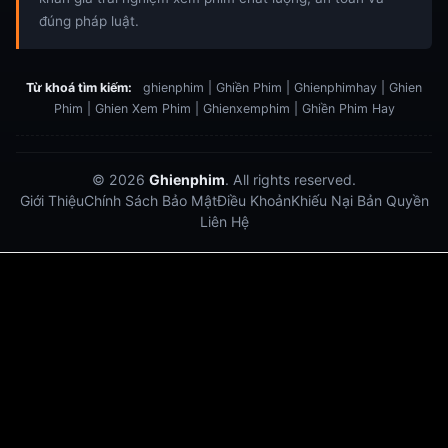
đúng pháp luật.
Từ khoá tìm kiếm:
ghienphim | Ghiền Phim | Ghienphimhay | Ghien
Phim | Ghien Xem Phim | Ghienxemphim | Ghiền Phim Hay
© 2026
Ghienphim
. All rights reserved.
Giới Thiệu
Chính Sách Bảo Mật
Điều Khoản
Khiếu Nại Bản Quyền
Liên Hệ
Dabet
debet
Hitclub
Lu88
Lu88
Xôi Lạc Trực Tiếp
Xoilac TV link
link xem trực tiếp bóng đá
bong da truc tiep
bongdatructuyen
ty so trực tuyến
https://hitclub-us.com/
https://hitclub33.net/