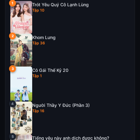
Trót Yêu Quý Cô Lạnh Lùng
Tập 10
Khom Lưng
Tập 36
Cô Gái Thế Kỷ 20
Tập 1
Người Thầy Y Đức (Phần 3)
Tập 16
Tiếng yêu này anh dịch được không?