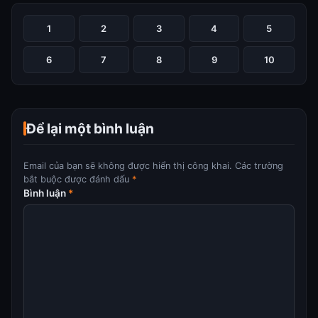
1
2
3
4
5
6
7
8
9
10
Để lại một bình luận
Email của bạn sẽ không được hiển thị công khai.
Các trường
bắt buộc được đánh dấu
*
Bình luận
*