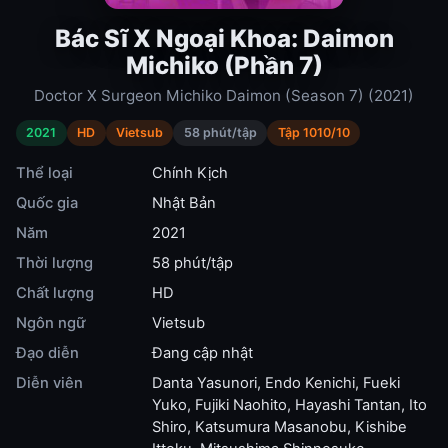
Bác Sĩ X Ngoại Khoa: Daimon
Michiko (Phần 7)
Doctor X Surgeon Michiko Daimon (Season 7) (2021)
2021
HD
Vietsub
58 phút/tập
Tập 1010/10
Thể loại
Chính Kịch
Quốc gia
Nhật Bản
Năm
2021
Thời lượng
58 phút/tập
Chất lượng
HD
Ngôn ngữ
Vietsub
Đạo diễn
Đang cập nhật
Diễn viên
Danta Yasunori
,
Endo Kenichi
,
Fueki
Yuko
,
Fujiki Naohito
,
Hayashi Tantan
,
Ito
Shiro
,
Katsumura Masanobu
,
Kishibe