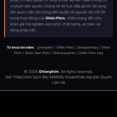
pháp, có bản quyền rõ ràng từ các đối tác. Nếu chúng tôi
vi phạm bản quyền, chúng tôi sẽ trực tiếp gỡ bỏ nội dung
liên quan; việc tôn trọng bản quyền là nguyên tắc cốt lõi
trong hoạt động của
Ghiền Phim
, nhằm mang đến cho
khán giả trải nghiệm xem phim chất lượng, an toàn và
đúng pháp luật.
Từ khoá tìm kiếm:
ghienphim | Ghiền Phim | Ghienphimhay | Ghien
Phim | Ghien Xem Phim | Ghienxemphim | Ghiền Phim Hay
© 2026
Ghienphim
. All rights reserved.
Giới Thiệu
Chính Sách Bảo Mật
Điều Khoản
Khiếu Nại Bản Quyền
Liên Hệ
Dabet
debet
Hitclub
Lu88
Lu88
Xôi Lạc Trực Tiếp
Xoilac TV link