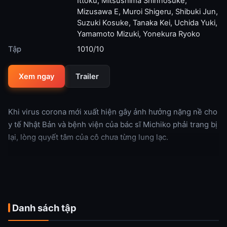
Ittoku
,
Mitsushima Shinnosuke
,
Mizusawa E
,
Muroi Shigeru
,
Shibuki Jun
,
Suzuki Kosuke
,
Tanaka Kei
,
Uchida Yuki
,
Yamamoto Mizuki
,
Yonekura Ryoko
Tập
1010/10
Xem ngay
Trailer
Khi virus corona mới xuất hiện gây ảnh hưởng nặng nề cho
y tế Nhật Bản và bệnh viện của bác sĩ Michiko phải trang bị
lại, lòng quyết tâm của cô chưa từng lung lạc.
Xem thêm
Danh sách tập