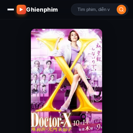
Ghienphim
▶