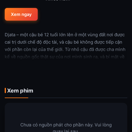
Xem ngay
Djata – một cậu bé 12 tuổi lớn lên ở một vùng đất nơi được
cai trị dưới chế độ độc tài, và cậu bé không được tiếp cận
với phần còn lại của thế giới. Từ nhỏ cậu đã được cha mình
kể về nguồn gốc thật sự của nơi mình sinh ra, và bí mật về
một kho báu được canh giữ bởi một người đàn ông tên là
Pickaxe. Cho đến một ngày cha cậu bị hai người của chính
phủ bắt đi…
Xem phim
Xem thêm
Chưa có nguồn phát cho phần này. Vui lòng
quay lại sau.