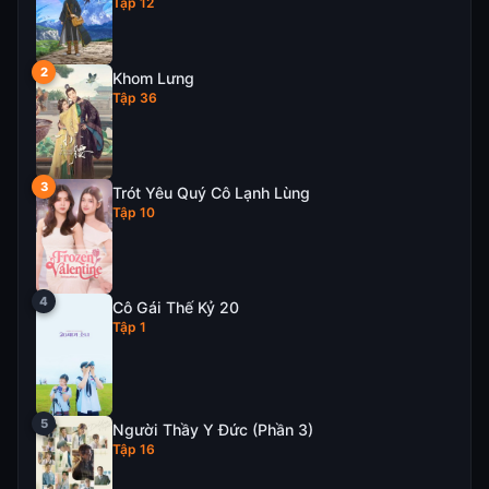
Tập 12
Khom Lưng
Tập 36
Trót Yêu Quý Cô Lạnh Lùng
Tập 10
Cô Gái Thế Kỷ 20
Tập 1
Người Thầy Y Đức (Phần 3)
Tập 16