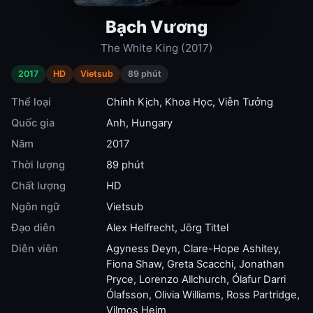
Bạch Vương
The White King (2017)
2017
HD
Vietsub
89 phút
Thể loại
Chính Kịch
,
Khoa Học
,
Viễn Tưởng
Quốc gia
Anh
,
Hungary
Năm
2017
Thời lượng
89 phút
Chất lượng
HD
Ngôn ngữ
Vietsub
Đạo diễn
Alex Helfrecht
,
Jörg Tittel
Diễn viên
Agyness Deyn
,
Clare-Hope Ashitey
,
Fiona Shaw
,
Greta Scacchi
,
Jonathan
Pryce
,
Lorenzo Allchurch
,
Ólafur Darri
Ólafsson
,
Olivia Williams
,
Ross Partridge
,
Vilmos Heim