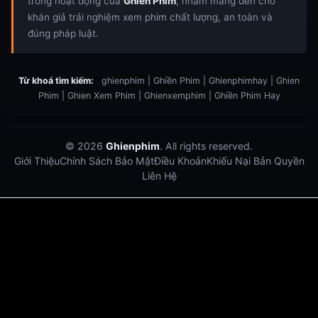
trong hoạt động của
Ghiền Phim
, nhằm mang đến cho
khán giả trải nghiệm xem phim chất lượng, an toàn và
đúng pháp luật.
Từ khoá tìm kiếm:
ghienphim | Ghiền Phim | Ghienphimhay | Ghien
Phim | Ghien Xem Phim | Ghienxemphim | Ghiền Phim Hay
© 2026
Ghienphim
. All rights reserved.
Giới Thiệu
Chính Sách Bảo Mật
Điều Khoản
Khiếu Nại Bản Quyền
Liên Hệ
Dabet
debet
Hitclub
Lu88
Lu88
Xôi Lạc Trực Tiếp
Xoilac TV link
link xem trực tiếp bóng đá
bong da truc tiep
bongdatructuyen
ty so trực tuyến