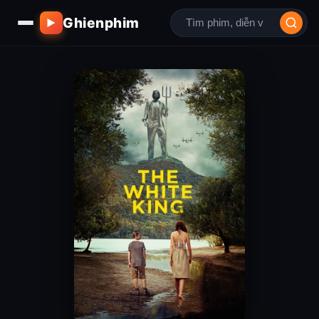
Ghienphim
▶