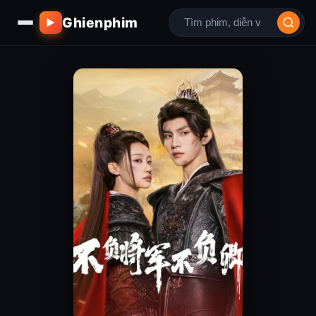
Ghienphim
▶