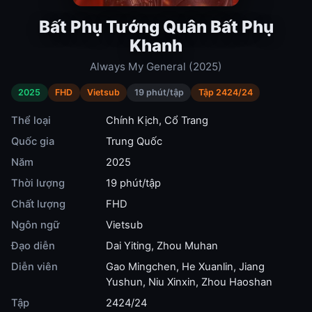
Bất Phụ Tướng Quân Bất Phụ
Khanh
Always My General (2025)
2025
FHD
Vietsub
19 phút/tập
Tập 2424/24
Thể loại
Chính Kịch
,
Cổ Trang
Quốc gia
Trung Quốc
Năm
2025
Thời lượng
19 phút/tập
Chất lượng
FHD
Ngôn ngữ
Vietsub
Đạo diễn
Dai Yiting
,
Zhou Muhan
Diễn viên
Gao Mingchen
,
He Xuanlin
,
Jiang
Yushun
,
Niu Xinxin
,
Zhou Haoshan
Tập
2424/24