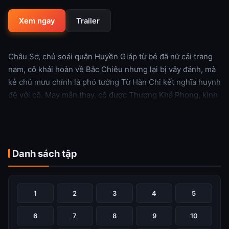
Xem ngay
Trailer
Châu Sơ, chủ soái quân Huyền Giáp từ bé đã nữ cải trang
nam, cô khải hoàn về Bắc Chiêu nhưng lại bị vây đánh, mà
kẻ chủ mưu chính là phó tướng Từ Hàn Chi kết nghĩa huynh
đệ với cô. May mắn thay, cô được Thượng Khả Phong, kình
địch ngày xưa trên chiến trường cứu giúp. Châu Sơ khôi
phục lại thân phận nữ nhi và lấy biệt danh Tiết Thập Tam
để đột nhập Đăng Doanh Lâu, nơi ở của Từ Hàn Chi, chờ
thời cơ trả thù. Cô khéo léo xoay chuyển giữa hai người
Danh sách tập
đàn ông để tìm ra chân tướng, vừa được cưng chiều nhưng
thực chất vừa phải đối diện với nguy cơ luôn rình rập.
1
2
3
4
5
Xem thêm
6
7
8
9
10