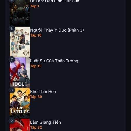
Út Lan: Oán Linh Giữ Của
Tập 1
Người Thầy Y Đức (Phần 3)
Tập 16
Luật Sư Của Thần Tượng
Tập 12
Khổ Thái Hoa
Tập 39
Lâm Giang Tiên
Tập 32