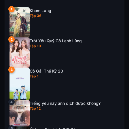
Khom Lưng
Tập 36
Trót Yêu Quý Cô Lạnh Lùng
Tập 10
Cô Gái Thế Kỷ 20
Tập 1
Tiếng yêu này anh dịch được không?
Tập 12