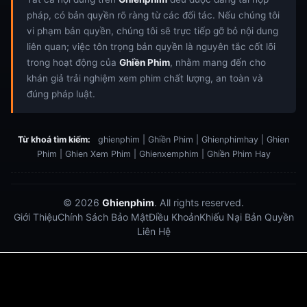
pháp, có bản quyền rõ ràng từ các đối tác. Nếu chúng tôi
vi phạm bản quyền, chúng tôi sẽ trực tiếp gỡ bỏ nội dung
liên quan; việc tôn trọng bản quyền là nguyên tắc cốt lõi
trong hoạt động của
Ghiền Phim
, nhằm mang đến cho
khán giả trải nghiệm xem phim chất lượng, an toàn và
đúng pháp luật.
Từ khoá tìm kiếm:
ghienphim | Ghiền Phim | Ghienphimhay | Ghien
Phim | Ghien Xem Phim | Ghienxemphim | Ghiền Phim Hay
© 2026
Ghienphim
. All rights reserved.
Giới Thiệu
Chính Sách Bảo Mật
Điều Khoản
Khiếu Nại Bản Quyền
Liên Hệ
Dabet
debet
Hitclub
Lu88
Lu88
Xôi Lạc Trực Tiếp
Xoilac TV link