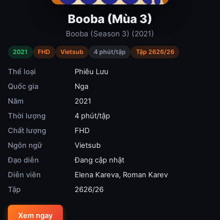
Booba (Mùa 3)
Booba (Season 3) (2021)
2021
FHD
Vietsub
4 phút/tập
Tập 2626/26
Thể loại
Phiêu Lưu
Quốc gia
Nga
Năm
2021
Thời lượng
4 phút/tập
Chất lượng
FHD
Ngôn ngữ
Vietsub
Đạo diễn
Đang cập nhật
Diễn viên
Elena Kareva
,
Roman Karev
Tập
2626/26
Xem ngay