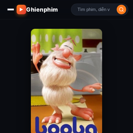
Ghienphim
▶