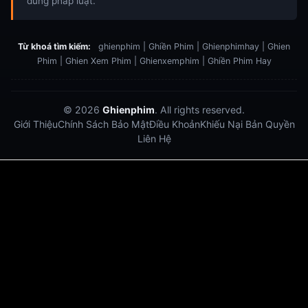
đúng pháp luật.
Từ khoá tìm kiếm:
ghienphim | Ghiền Phim | Ghienphimhay | Ghien
Phim | Ghien Xem Phim | Ghienxemphim | Ghiền Phim Hay
© 2026
Ghienphim
. All rights reserved.
Giới Thiệu
Chính Sách Bảo Mật
Điều Khoản
Khiếu Nại Bản Quyền
Liên Hệ
Dabet
debet
Hitclub
Lu88
Lu88
Xôi Lạc Trực Tiếp
Xoilac TV link
link xem trực tiếp bóng đá
bong da truc tiep
bongdatructuyen
ty so trực tuyến
https://hitclub-us.com/
https://hitclub33.net/