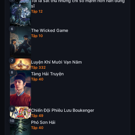
Tôi là sát thủ nhưng chỉ số mạnh hơn hẳn dũng
sĩ
Tập 12
The Wicked Game
Tập 10
Luyện Khí Mười Vạn Năm
Tập 332
Tàng Hải Truyện
Tập 40
Chiến Đội Phiêu Lưu Boukenger
Tập 49
Phó Sơn Hải
Tập 40