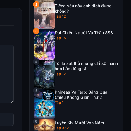
Tiếng yêu này anh dịch được
không?
Tập 12
Đại Chiến Người Và Thần SS3
Tập 15
Tôi là sát thủ nhưng chỉ số mạnh
hơn hẳn dũng sĩ
Tập 12
Phineas Và Ferb: Băng Qua
Chiều Không Gian Thứ 2
Tập 1
Luyện Khí Mười Vạn Năm
Tập 332