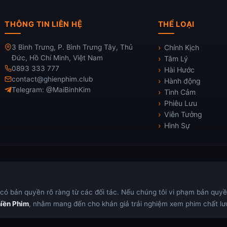
THÔNG TIN LIÊN HỆ
THỂ LOẠI
3 Bình Trưng, P. Bình Trưng Tây, Thủ
Chính Kịch
Đức, Hồ Chí Minh, Việt Nam
Tâm Lý
0893 333 777
Hài Hước
contact@ghienphim.club
Hành động
Telegram: @MaiBinhKim
Tình Cảm
Phiêu Lưu
Viễn Tưởng
Hình Sự
ó bản quyền rõ ràng từ các đối tác. Nếu chúng tôi vi phạm bản quyền,
iền Phim
, nhằm mang đến cho khán giả trải nghiệm xem phim chất lượ