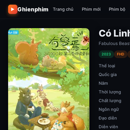
Ghienphim
Trang chủ
Phim mới
Phim bộ
▶
Có Lin
Fabulous Beas
2023
FHD
Thể loại
Quốc gia
Năm
Thời lượng
Chất lượng
Ngôn ngữ
Đạo diễn
Diễn viên