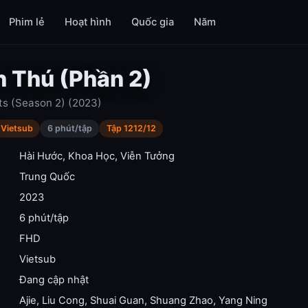
Phim lẻ
Hoạt hình
Quốc gia
Năm
h Thú (Phần 2)
ts (Season 2) (2023)
Vietsub
6 phút/tập
Tập 1212/12
Hài Hước
,
Khoa Học
,
Viễn Tưởng
Trung Quốc
2023
6 phút/tập
FHD
Vietsub
Đang cập nhật
Ajie
,
Liu Cong
,
Shuai Guan
,
Shuang Zhao
,
Yang Ning