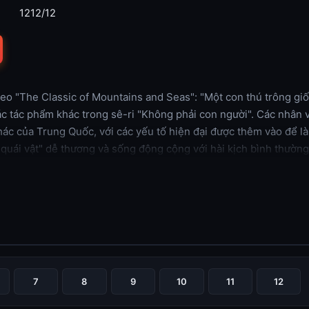
1212/12
eo "The Classic of Mountains and Seas": "Một con thú trông giốn
ác tác phẩm khác trong sê-ri "Không phải con người". Các nhân v
ác của Trung Quốc, với các yếu tố hiện đại được thêm vào để là
"quái vật" dễ thương và sống động cộng với hài kịch bình thường
7
8
9
10
11
12