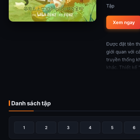
Tập
Xem ngay
Được đặt tên th
giới quan với c
truyền thống kh
khác. Thiết kế 
ấm trái tim.
Xem thêm
Danh sách tập
1
2
3
4
5
6