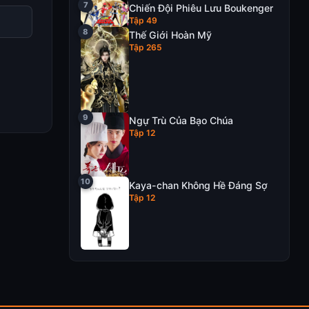
Chiến Đội Phiêu Lưu Boukenger
Tập 49
Thế Giới Hoàn Mỹ
Tập 265
Ngự Trù Của Bạo Chúa
Tập 12
Kaya-chan Không Hề Đáng Sợ
Tập 12