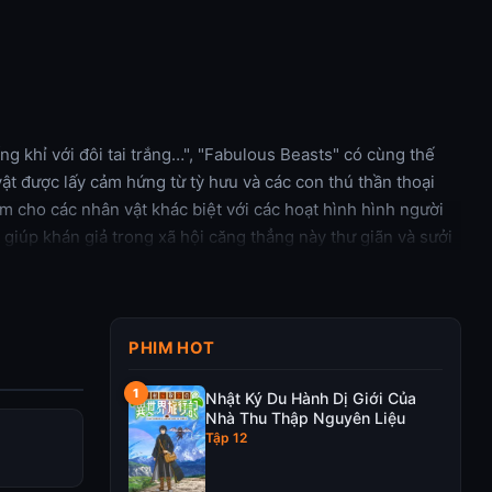
g khỉ với đôi tai trắng…", "Fabulous Beasts" có cùng thế
ật được lấy cảm hứng từ tỳ hưu và các con thú thần thoại
m cho các nhân vật khác biệt với các hoạt hình hình người
 giúp khán giả trong xã hội căng thẳng này thư giãn và sưởi
PHIM HOT
Nhật Ký Du Hành Dị Giới Của
Nhà Thu Thập Nguyên Liệu
Tập 12