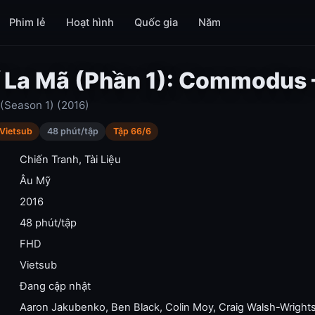
Phim lẻ
Hoạt hình
Quốc gia
Năm
 La Mã (Phần 1): Commodus
(Season 1) (2016)
Vietsub
48 phút/tập
Tập 66/6
Chiến Tranh
,
Tài Liệu
Âu Mỹ
2016
48 phút/tập
FHD
Vietsub
Đang cập nhật
Aaron Jakubenko
,
Ben Black
,
Colin Moy
,
Craig Walsh-Wright