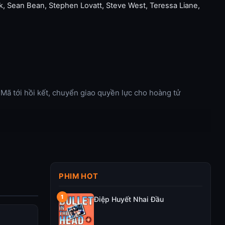
k
,
Sean Bean
,
Stephen Lovatt
,
Steve West
,
Teressa Liane
,
 Mã tới hồi kết, chuyển giao quyền lực cho hoàng tử
PHIM HOT
Điệp Huyết Nhai Đầu