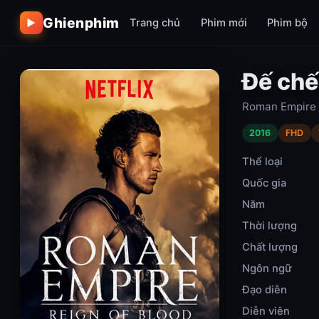
Ghienphim
Trang chủ
Phim mới
Phim bộ
▶
Đế chế
Roman Empire 
2016
FHD
Thể loại
Quốc gia
Năm
Thời lượng
Chất lượng
Ngôn ngữ
Đạo diễn
Diễn viên