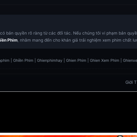
ó bản quyền rõ ràng từ các đối tác. Nếu chúng tôi vi phạm bản quyền,
iền Phim
, nhằm mang đến cho khán giả trải nghiệm xem phim chất lượ
phim | Ghiền Phim | Ghienphimhay | Ghien Phim | Ghien Xem Phim | Ghien
Giới 
 Trực Tiếp
Xoilac TV link
link xem trực tiếp bóng đá
https://vu88.boston/
https://debetc.com/
https://lucky88b
https://lu88.love/
https://da88.taxi/
https://five88s.casin