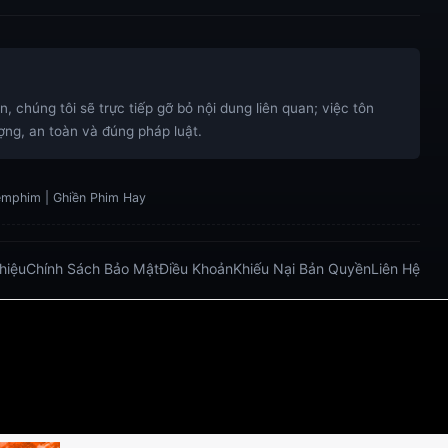
 chúng tôi sẽ trực tiếp gỡ bỏ nội dung liên quan; việc tôn
ng, an toàn và đúng pháp luật.
xemphim | Ghiền Phim Hay
Thiệu
Chính Sách Bảo Mật
Điều Khoản
Khiếu Nại Bản Quyền
Liên Hệ
bong da truc tiep
bongdatructuyen
ty so trực tuyến
.net/
https://five883.com/
https://five882.com/
o/
https://lucky88.zip/