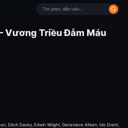
 – Vương Triều Đẫm Máu
son
,
Ditch Davey
,
Edwin Wright
,
Genevieve Aitken
,
Ido Drent
,