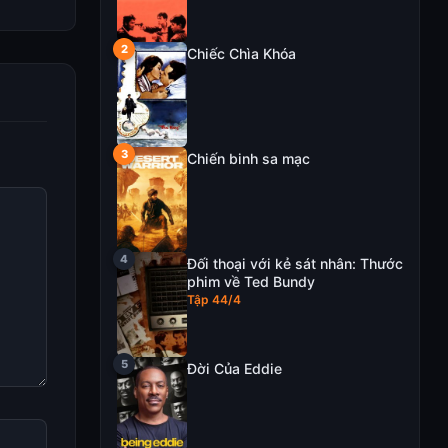
Chiếc Chìa Khóa
Chiến binh sa mạc
Đối thoại với kẻ sát nhân: Thước
phim về Ted Bundy
Tập 44/4
Đời Của Eddie