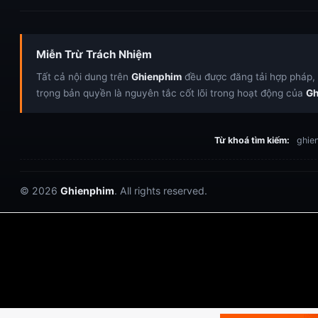
Miễn Trừ Trách Nhiệm
Tất cả nội dung trên
Ghienphim
đều được đăng tải hợp pháp, c
trọng bản quyền là nguyên tắc cốt lõi trong hoạt động của
Gh
Từ khoá tìm kiếm:
ghien
© 2026
Ghienphim
. All rights reserved.
Dabet
debet
Hitclub
Lu88
Lu88
Xôi Lạc
https://hitclub-us.com/
https://hitclub33.net/
https://fabet.br.com/