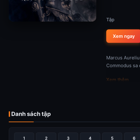
Tập
Xem ngay
Marcus Aurelius
Commodus sa đọ
Xem thêm
Danh sách tập
1
2
3
4
5
6