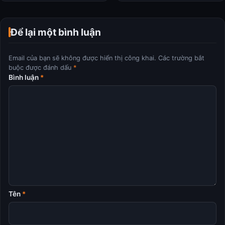
Để lại một bình luận
Email của bạn sẽ không được hiển thị công khai.
Các trường bắt
buộc được đánh dấu
*
Bình luận
*
Tên
*