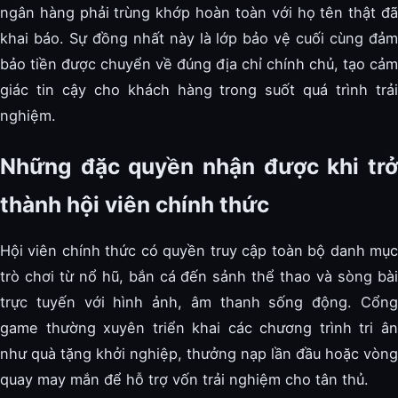
ngân hàng phải trùng khớp hoàn toàn với họ tên thật đã
khai báo. Sự đồng nhất này là lớp bảo vệ cuối cùng đảm
bảo tiền được chuyển về đúng địa chỉ chính chủ, tạo cảm
giác tin cậy cho khách hàng trong suốt quá trình trải
nghiệm.
Những đặc quyền nhận được khi trở
thành hội viên chính thức
Hội viên chính thức có quyền truy cập toàn bộ danh mục
trò chơi từ nổ hũ, bắn cá đến sảnh thể thao và sòng bài
trực tuyến với hình ảnh, âm thanh sống động. Cổng
game thường xuyên triển khai các chương trình tri ân
như quà tặng khởi nghiệp, thưởng nạp lần đầu hoặc vòng
quay may mắn để hỗ trợ vốn trải nghiệm cho tân thủ.