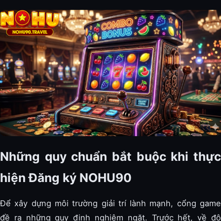
Những quy chuẩn bắt buộc khi thực
hiện Đăng ký NOHU90
Để xây dựng môi trường giải trí lành mạnh, cổng game
đề ra những quy định nghiêm ngặt. Trước hết, về độ