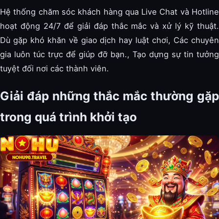
Hệ thống chăm sóc khách hàng qua Live Chat và Hotline
hoạt động 24/7 để giải đáp thắc mắc và xử lý kỹ thuật.
Dù gặp khó khăn về giao dịch hay luật chơi, Các chuyên
gia luôn túc trực để giúp đỡ bạn., Tạo dựng sự tin tưởng
tuyệt đối nơi các thành viên.
Giải đáp những thắc mắc thường gặp
trong quá trình khởi tạo