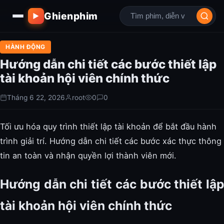
Ghienphim
▶
HÀNH ĐỘNG
Hướng dẫn chi tiết các bước thiết lập
tài khoản hội viên chính thức
Tháng 6 22, 2026
root
0
0
Tối ưu hóa quy trình thiết lập tài khoản để bắt đầu hành
trình giải trí. Hướng dẫn chi tiết các bước xác thực thông
tin an toàn và nhận quyền lợi thành viên mới.
Hướng dẫn chi tiết các bước thiết lập
tài khoản hội viên chính thức