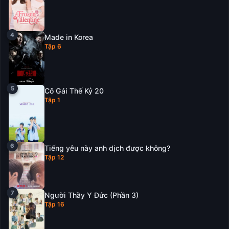
Made in Korea
Tập 6
Cô Gái Thế Kỷ 20
Tập 1
Tiếng yêu này anh dịch được không?
Tập 12
Người Thầy Y Đức (Phần 3)
Tập 16