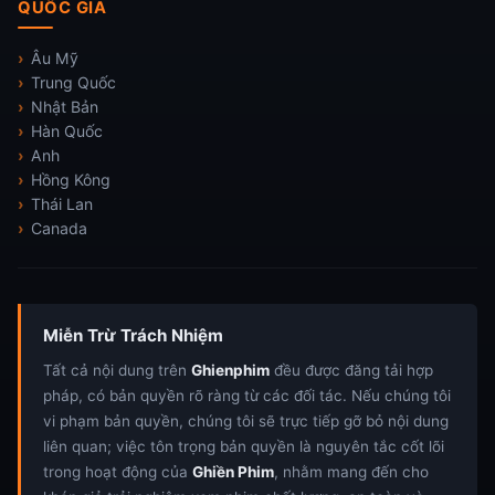
QUỐC GIA
Âu Mỹ
Trung Quốc
Nhật Bản
Hàn Quốc
Anh
Hồng Kông
Thái Lan
Canada
Miễn Trừ Trách Nhiệm
Tất cả nội dung trên
Ghienphim
đều được đăng tải hợp
pháp, có bản quyền rõ ràng từ các đối tác. Nếu chúng tôi
vi phạm bản quyền, chúng tôi sẽ trực tiếp gỡ bỏ nội dung
liên quan; việc tôn trọng bản quyền là nguyên tắc cốt lõi
trong hoạt động của
Ghiền Phim
, nhằm mang đến cho