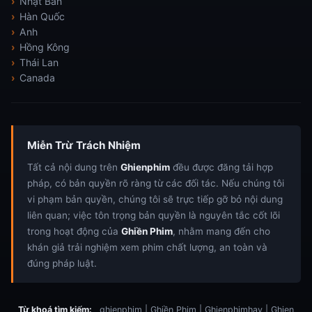
Nhật Bản
Hàn Quốc
Anh
Hồng Kông
Thái Lan
Canada
Miễn Trừ Trách Nhiệm
Tất cả nội dung trên
Ghienphim
đều được đăng tải hợp
pháp, có bản quyền rõ ràng từ các đối tác. Nếu chúng tôi
vi phạm bản quyền, chúng tôi sẽ trực tiếp gỡ bỏ nội dung
liên quan; việc tôn trọng bản quyền là nguyên tắc cốt lõi
trong hoạt động của
Ghiền Phim
, nhằm mang đến cho
khán giả trải nghiệm xem phim chất lượng, an toàn và
đúng pháp luật.
Từ khoá tìm kiếm:
ghienphim | Ghiền Phim | Ghienphimhay | Ghien