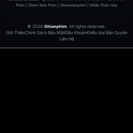
Phim | Ghien Xem Phim | Ghienxemphim | Ghiền Phim Hay
© 2026
Ghienphim
. All rights reserved.
Giới Thiệu
Chính Sách Bảo Mật
Điều Khoản
Khiếu Nại Bản Quyền
Liên Hệ
Dabet
debet
Hitclub
Lu88
Lu88
Xôi Lạc Trực Tiếp
Xoilac TV link
link xem trực tiếp bóng đá
bong da truc tiep
bongdatructuyen
ty so trực tuyến
https://hitclub-us.com/
https://hitclub33.net/
https://vu88.boston/
https://debetc.com/
https://lucky88b.net/
https://five883.com/