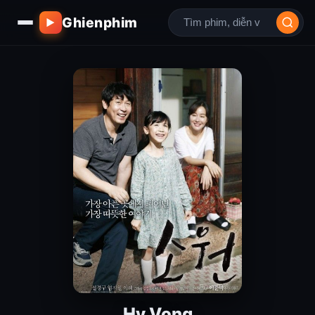
Ghienphim
▶
Hy Vọng