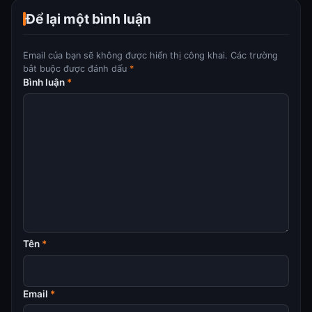
Trọng tài Facundo Tello bắt
Khi cột mốc tuổi 35 không
Để lại một bình luận
chính trận Pháp đối đầu
còn là giới hạn trong bóng đá
Morocco
Email của bạn sẽ không được hiển thị công khai.
Các trường
bắt buộc được đánh dấu
*
Bình luận
*
Tên
*
Email
*