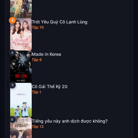
Trót Yêu Quý Cô Lạnh Lùng
Tập 10
Made in Korea
Tập 6
Cô Gái Thế Kỷ 20
Tập 1
Tiếng yêu này anh dịch được không?
Tập 12