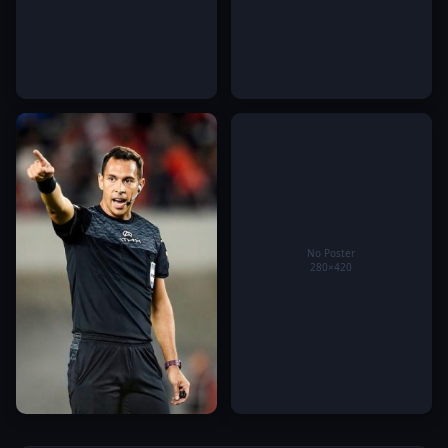
Barcelona lên kế hoạch giữ
Hướng dẫn chi tiết các bước
chân Pedri trước các ông lớn
thiết lập tài khoản thành viên
tại hệ thống giải trí