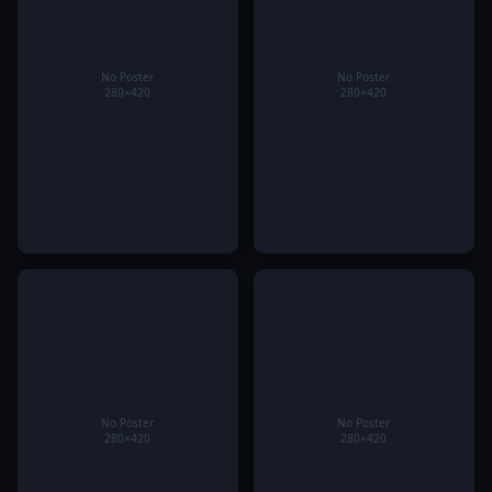
Đẳng cấp Thái Lan tiếp tục
Đá gà Sunwin – Hành trình
được khẳng định sau trận mở
theo dõi những màn tranh tài
màn AFF Cup 2026
đỉnh cao của các chiến kê