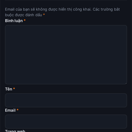
Email của bạn sẽ không được hiển thị công khai.
Các trường bắt
buộc được đánh dấu
*
Bình luận
*
Tên
*
Email
*
Trang web