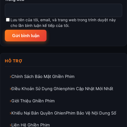
Lưu tên của tôi, email, và trang web trong trình duyệt này
cho lần bình luận kế tiếp của tôi.
HỖ TRỢ
Chính Sách Bảo Mật Ghiền Phim
Điều Khoản Sử Dụng Ghienphim Cập Nhật Mới Nhất
Giới Thiệu Ghiền Phim
Khiếu Nại Bản Quyền GhienPhim Bảo Vệ Nội Dung Số
Liên Hệ Ghiền Phim