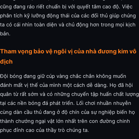
cũng đang ráo riết chuẩn bị với quyết tâm cao độ. Việc
phân tích kỹ lưỡng động thái của các đối thủ giúp chúng
ta có cái nhìn toàn diện và chủ động hơn trong mọi kịch
bản.
Tham vọng bảo vệ ngôi vị của nhà đương kim vô
địch
Đội bóng đang giữ cúp vàng chắc chắn không muốn
đánh mất vị thế của mình một cách dễ dàng. Họ đã hội
quân từ rất sớm và có những chuyến tập huấn chất lượng
tại các nền bóng đá phát triển. Lối chơi nhuần nhuyễn
cùng dàn cầu thủ đang ở độ chín của sự nghiệp biến họ
thành chướng ngại vật lớn nhất trên con đường chinh
phục đỉnh cao của thầy trò chúng ta.