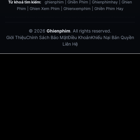
Từ khoá tìm kiếm:
ghienphim | Ghiền Phim | Ghienphimhay | Ghien
Phim | Ghien Xem Phim | Ghienxemphim | Ghiền Phim Hay
© 2026
Ghienphim
. All rights reserved.
Giới Thiệu
Chính Sách Bảo Mật
Điều Khoản
Khiếu Nại Bản Quyền
Liên Hệ
Dabet
debet
Hitclub
Lu88
Lu88
Xôi Lạc Trực Tiếp
Xoilac TV link
link xem trực tiếp bóng đá
bong da truc tiep
bongdatructuyen
ty so trực tuyến
https://hitclub-us.com/
https://hitclub33.net/
https://vu88.boston/
https://debetc.com/
https://lucky88b.net/
https://five883.com/