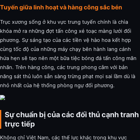
Tuyến giữa linh hoạt và hàng công sắc bén
Trục xương sống ở khu vực trung tuyến chính là chìa
khóa mở ra những đợt tấn công xé toạc màng lưới đối
phương. Sự sáng tạo của các tiền vệ hào hoa kết hợp
cùng tốc độ của những máy chạy bên hành lang cánh
hứa hẹn sẽ tạo nên một bữa tiệc bóng đá tấn công mãn
nhãn. Trên hàng công, các trung phong cắm với bản
năng sát thủ luôn sẵn sàng trừng phạt mọi sai lầm dù là
nhỏ nhất của hệ thống phòng ngự đối phương.
Sự chuẩn bị của các đối thủ cạnh tranh
trực tiếp
Không chỉ Việt Nam, các thế lực khác trong khu vực