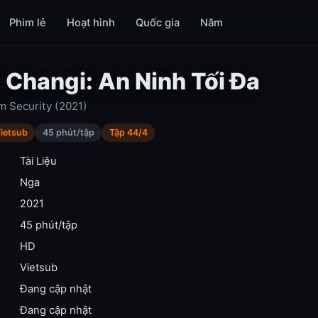
Phim lẻ
Hoạt hình
Quốc gia
Năm
 Changi: An Ninh Tối Đa
 Security (2021)
ietsub
45 phút/tập
Tập 44/4
Tài Liệu
Nga
2021
45 phút/tập
HD
Vietsub
Đang cập nhật
Đang cập nhật