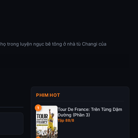
 họ trong luyện ngục bê tông ở nhà tù Changi của
PHIM HOT
Tour De France: Trên Từng Dặm
Đường (Phần 3)
Tập 88/8