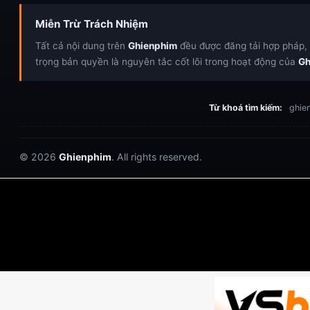
Miễn Trừ Trách Nhiệm
Tất cả nội dung trên
Ghienphim
đều được đăng tải hợp pháp, c
trọng bản quyền là nguyên tắc cốt lõi trong hoạt động của
Gh
Từ khoá tìm kiếm:
ghien
© 2026
Ghienphim
. All rights reserved.
Dabet
debet
Hitclub
Lu88
Lu88
Xôi Lạc
https://hitclub-us.com/
https://hitclub33.net/
https://fabet.br.com/