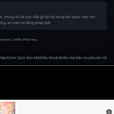
 chúng tôi sẽ trực tiếp gỡ bỏ nội dung liên quan; việc tôn
ng, an toàn và đúng pháp luật.
xemphim | Ghiền Phim Hay
Thiệu
Chính Sách Bảo Mật
Điều Khoản
Khiếu Nại Bản Quyền
Liên Hệ
bong da truc tiep
bongdatructuyen
ty so trực tuyến
.net/
https://five883.com/
https://five882.com/
o/
https://lucky88.zip/
×