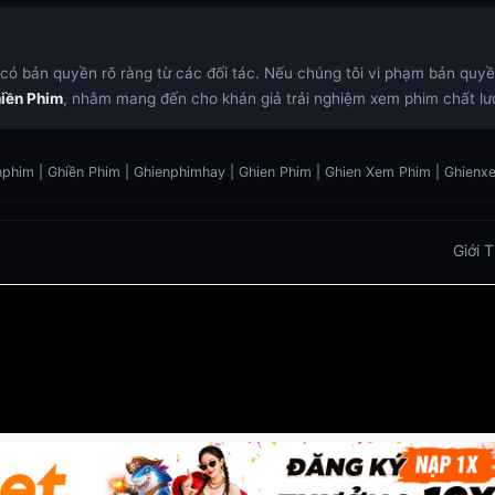
ó bản quyền rõ ràng từ các đối tác. Nếu chúng tôi vi phạm bản quyền,
iền Phim
, nhằm mang đến cho khán giả trải nghiệm xem phim chất lượ
phim | Ghiền Phim | Ghienphimhay | Ghien Phim | Ghien Xem Phim | Ghien
Giới 
 Trực Tiếp
Xoilac TV link
link xem trực tiếp bóng đá
https://vu88.boston/
https://debetc.com/
https://lucky88b
https://lu88.love/
https://da88.taxi/
https://five88s.casin