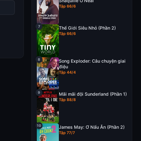
Shaquille O’Neal
Tập 66/6
Thế Giới Siêu Nhỏ (Phần 2)
Tập 66/6
Song Exploder: Câu chuyện giai
điệu
Tập 44/4
Mãi mãi đội Sunderland (Phần 1)
Tập 88/8
James May: Ơ Nấu Ăn (Phần 2)
Tập 77/7