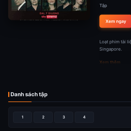
Tập
Xem ngay
Loạt phim tài 
Singapore.
Xem thêm
Danh sách tập
1
2
3
4