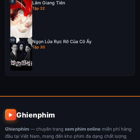
Lâm Giang Tiên
Tập 32
Ngọn Lửa Rực Rỡ Của Cô Ấy
Tập 30
Ghienphim
▶
Ghienphim
— chuyên trang
xem phim online
miễn phí hàng
đầu tại Việt Nam, mang đến kho phim đa dạng chất lượng