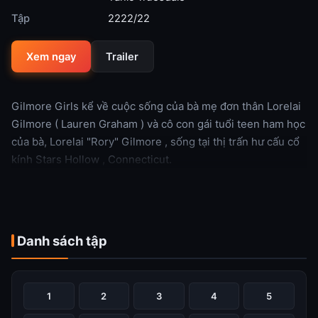
Tập
2222/22
Xem ngay
Trailer
Gilmore Girls kể về cuộc sống của bà mẹ đơn thân Lorelai
Gilmore ( Lauren Graham ) và cô con gái tuổi teen ham học
của bà, Lorelai "Rory" Gilmore , sống tại thị trấn hư cấu cổ
kính Stars Hollow , Connecticut.
Xem thêm
Danh sách tập
1
2
3
4
5