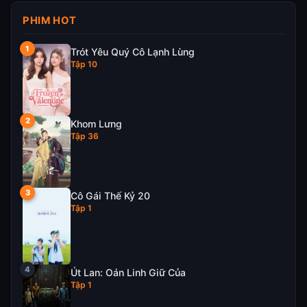
PHIM HOT
Trót Yêu Quý Cô Lạnh Lùng
Tập 10
Khom Lưng
Tập 36
Cô Gái Thế Kỷ 20
Tập 1
Út Lan: Oán Linh Giữ Của
Tập 1