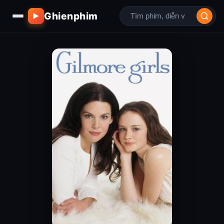
Ghienphim
▶