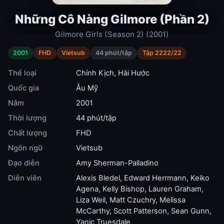
Những Cô Nàng Gilmore (Phần 2)
Gilmore Girls (Season 2) (2001)
2001
FHD
Vietsub
44 phút/tập
Tập 2222/22
Thể loại
Chính Kịch
,
Hài Hước
Quốc gia
Âu Mỹ
Năm
2001
Thời lượng
44 phút/tập
Chất lượng
FHD
Ngôn ngữ
Vietsub
Đạo diễn
Amy Sherman-Palladino
Diễn viên
Alexis Bledel
,
Edward Herrmann
,
Keiko
Agena
,
Kelly Bishop
,
Lauren Graham
,
Liza Weil
,
Matt Czuchry
,
Melissa
McCarthy
,
Scott Patterson
,
Sean Gunn
,
Yanic Truesdale