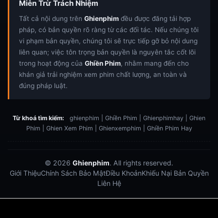
Miễn Trừ Trách Nhiệm
Tất cả nội dung trên
Ghienphim
đều được đăng tải hợp
pháp, có bản quyền rõ ràng từ các đối tác. Nếu chúng tôi
vi phạm bản quyền, chúng tôi sẽ trực tiếp gỡ bỏ nội dung
liên quan; việc tôn trọng bản quyền là nguyên tắc cốt lõi
trong hoạt động của
Ghiền Phim
, nhằm mang đến cho
khán giả trải nghiệm xem phim chất lượng, an toàn và
đúng pháp luật.
Từ khoá tìm kiếm:
ghienphim | Ghiền Phim | Ghienphimhay | Ghien
Phim | Ghien Xem Phim | Ghienxemphim | Ghiền Phim Hay
© 2026
Ghienphim
. All rights reserved.
Giới Thiệu
Chính Sách Bảo Mật
Điều Khoản
Khiếu Nại Bản Quyền
Liên Hệ
Dabet
debet
Hitclub
Lu88
Lu88