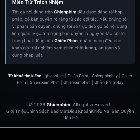
Miễn Trừ Trách Nhiệm
Tất cả nội dung trên
Ghienphim
đều được đăng tải hợp
pháp, có bản quyền rõ ràng từ các đối tác. Nếu chúng tôi
vi phạm bản quyền, chúng tôi sẽ trực tiếp gỡ bỏ nội dung
liên quan; việc tôn trọng bản quyền là nguyên tắc cốt lõi
trong hoạt động của
Ghiền Phim
, nhằm mang đến cho
khán giả trải nghiệm xem phim chất lượng, an toàn và
đúng pháp luật.
Từ khoá tìm kiếm:
ghienphim | Ghiền Phim | Ghienphimhay | Ghien
Phim | Ghien Xem Phim | Ghienxemphim | Ghiền Phim Hay
© 2026
Ghienphim
. All rights reserved.
Giới Thiệu
Chính Sách Bảo Mật
Điều Khoản
Khiếu Nại Bản Quyền
Liên Hệ
Dabet
debet
Hitclub
Lu88
Lu88