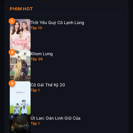
PHIM HOT
Trót Yêu Quý Cô Lạnh Lùng
Tập 10
Khom Lưng
Tập 36
Cô Gái Thế Kỷ 20
Tập 1
Út Lan: Oán Linh Giữ Của
Tập 1