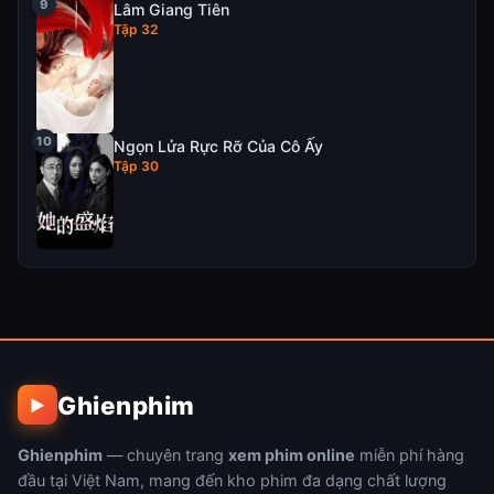
Lâm Giang Tiên
Tập 32
Ngọn Lửa Rực Rỡ Của Cô Ấy
Tập 30
Ghienphim
▶
Ghienphim
— chuyên trang
xem phim online
miễn phí hàng
đầu tại Việt Nam, mang đến kho phim đa dạng chất lượng