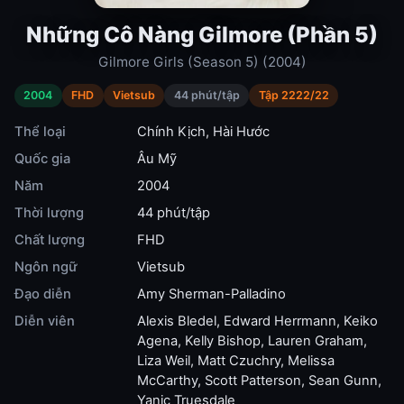
Những Cô Nàng Gilmore (Phần 5)
Gilmore Girls (Season 5) (2004)
2004
FHD
Vietsub
44 phút/tập
Tập 2222/22
Thể loại
Chính Kịch
,
Hài Hước
Quốc gia
Âu Mỹ
Năm
2004
Thời lượng
44 phút/tập
Chất lượng
FHD
Ngôn ngữ
Vietsub
Đạo diễn
Amy Sherman-Palladino
Diễn viên
Alexis Bledel
,
Edward Herrmann
,
Keiko
Agena
,
Kelly Bishop
,
Lauren Graham
,
Liza Weil
,
Matt Czuchry
,
Melissa
McCarthy
,
Scott Patterson
,
Sean Gunn
,
Yanic Truesdale