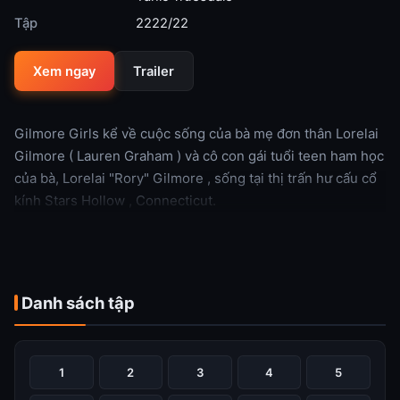
Tập
2222/22
Xem ngay
Trailer
Gilmore Girls kể về cuộc sống của bà mẹ đơn thân Lorelai
Gilmore ( Lauren Graham ) và cô con gái tuổi teen ham học
của bà, Lorelai "Rory" Gilmore , sống tại thị trấn hư cấu cổ
kính Stars Hollow , Connecticut.
Xem thêm
Danh sách tập
1
2
3
4
5