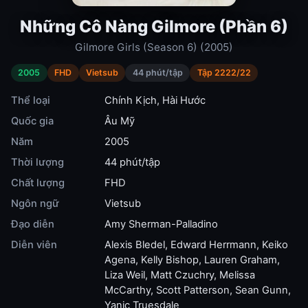
Những Cô Nàng Gilmore (Phần 6)
Gilmore Girls (Season 6) (2005)
2005
FHD
Vietsub
44 phút/tập
Tập 2222/22
Thể loại
Chính Kịch
,
Hài Hước
Quốc gia
Âu Mỹ
Năm
2005
Thời lượng
44 phút/tập
Chất lượng
FHD
Ngôn ngữ
Vietsub
Đạo diễn
Amy Sherman-Palladino
Diễn viên
Alexis Bledel
,
Edward Herrmann
,
Keiko
Agena
,
Kelly Bishop
,
Lauren Graham
,
Liza Weil
,
Matt Czuchry
,
Melissa
McCarthy
,
Scott Patterson
,
Sean Gunn
,
Yanic Truesdale