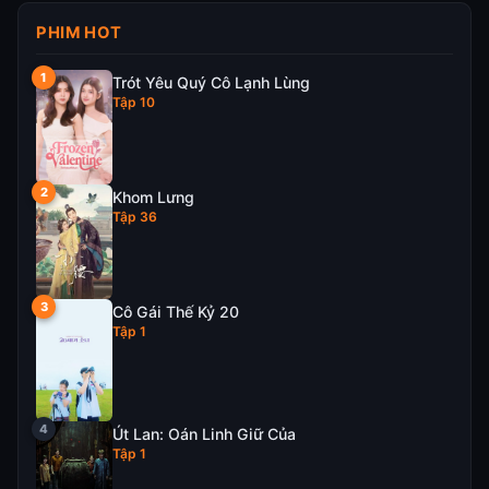
PHIM HOT
Trót Yêu Quý Cô Lạnh Lùng
Tập 10
Khom Lưng
Tập 36
Cô Gái Thế Kỷ 20
Tập 1
Út Lan: Oán Linh Giữ Của
Tập 1