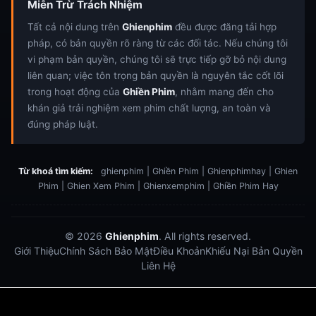
Miễn Trừ Trách Nhiệm
Tất cả nội dung trên
Ghienphim
đều được đăng tải hợp
pháp, có bản quyền rõ ràng từ các đối tác. Nếu chúng tôi
vi phạm bản quyền, chúng tôi sẽ trực tiếp gỡ bỏ nội dung
liên quan; việc tôn trọng bản quyền là nguyên tắc cốt lõi
trong hoạt động của
Ghiền Phim
, nhằm mang đến cho
khán giả trải nghiệm xem phim chất lượng, an toàn và
đúng pháp luật.
Từ khoá tìm kiếm:
ghienphim | Ghiền Phim | Ghienphimhay | Ghien
Phim | Ghien Xem Phim | Ghienxemphim | Ghiền Phim Hay
© 2026
Ghienphim
. All rights reserved.
Giới Thiệu
Chính Sách Bảo Mật
Điều Khoản
Khiếu Nại Bản Quyền
Liên Hệ
Dabet
debet
Hitclub
Lu88
Lu88