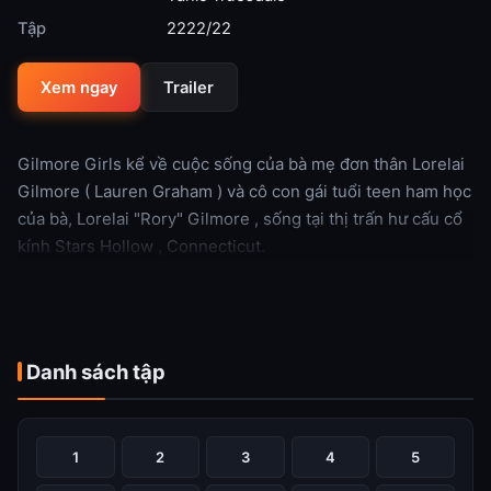
Tập
2222/22
Xem ngay
Trailer
Gilmore Girls kể về cuộc sống của bà mẹ đơn thân Lorelai
Gilmore ( Lauren Graham ) và cô con gái tuổi teen ham học
của bà, Lorelai "Rory" Gilmore , sống tại thị trấn hư cấu cổ
kính Stars Hollow , Connecticut.
Xem thêm
Danh sách tập
1
2
3
4
5