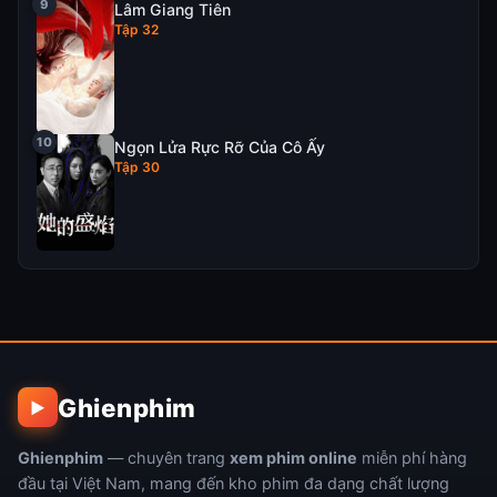
Lâm Giang Tiên
Tập 32
Ngọn Lửa Rực Rỡ Của Cô Ấy
Tập 30
Ghienphim
▶
Ghienphim
— chuyên trang
xem phim online
miễn phí hàng
đầu tại Việt Nam, mang đến kho phim đa dạng chất lượng