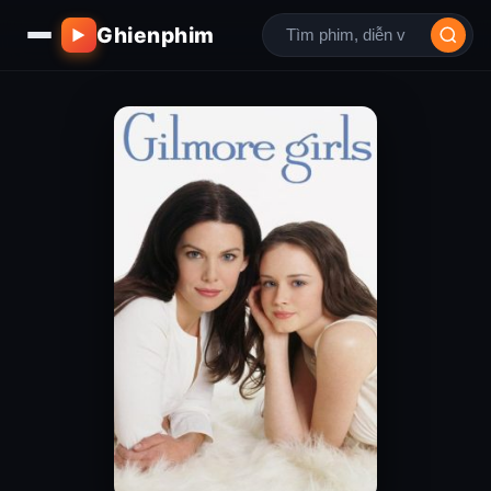
Ghienphim
▶