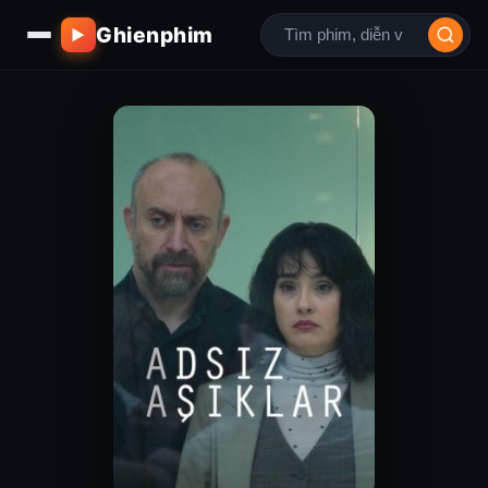
Ghienphim
▶