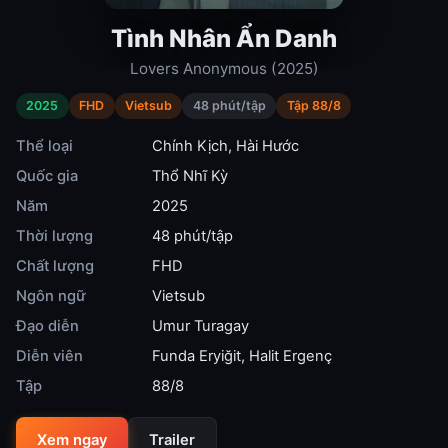
Tình Nhân Ẩn Danh
Lovers Anonymous (2025)
2025
FHD
Vietsub
48 phút/tập
Tập 88/8
Thể loại
Chính Kịch
,
Hài Hước
Quốc gia
Thổ Nhĩ Kỳ
Năm
2025
Thời lượng
48 phút/tập
Chất lượng
FHD
Ngôn ngữ
Vietsub
Đạo diễn
Umur Turagay
Diễn viên
Funda Eryiğit
,
Halit Ergenç
Tập
88/8
Xem ngay
Trailer