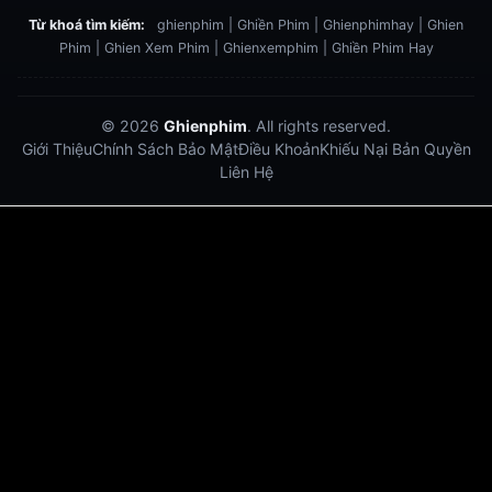
Từ khoá tìm kiếm:
ghienphim | Ghiền Phim | Ghienphimhay | Ghien
Phim | Ghien Xem Phim | Ghienxemphim | Ghiền Phim Hay
© 2026
Ghienphim
. All rights reserved.
Giới Thiệu
Chính Sách Bảo Mật
Điều Khoản
Khiếu Nại Bản Quyền
Liên Hệ
Dabet
debet
Hitclub
Lu88
Lu88
Xôi Lạc Trực Tiếp
Xoilac TV link
link xem trực tiếp bóng đá
bong da truc tiep
bongdatructuyen
ty so trực tuyến
https://hitclub-us.com/
https://hitclub33.net/
https://vu88.boston/
https://debetc.com/
https://lucky88b.net/
https://five883.com/