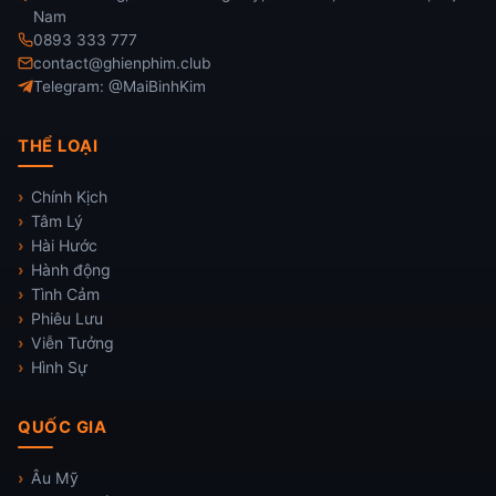
Nam
0893 333 777
contact@ghienphim.club
Telegram: @MaiBinhKim
THỂ LOẠI
Chính Kịch
Tâm Lý
Hài Hước
Hành động
Tình Cảm
Phiêu Lưu
Viễn Tưởng
Hình Sự
QUỐC GIA
Âu Mỹ