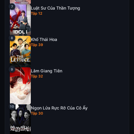
Luật Sư Của Thần Tượng
Tập 12
Khổ Thái Hoa
Tập 39
Lâm Giang Tiên
Tập 32
Ngọn Lửa Rực Rỡ Của Cô Ấy
Tập 30