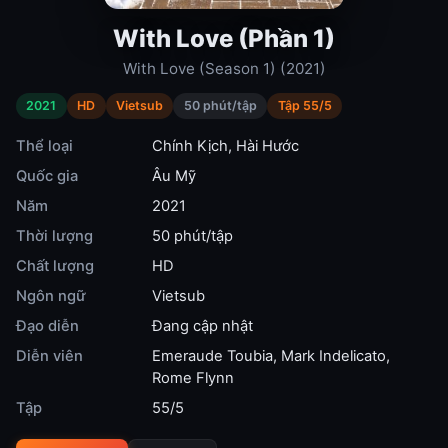
With Love (Phần 1)
With Love (Season 1) (2021)
2021
HD
Vietsub
50 phút/tập
Tập 55/5
Thể loại
Chính Kịch
,
Hài Hước
Quốc gia
Âu Mỹ
Năm
2021
Thời lượng
50 phút/tập
Chất lượng
HD
Ngôn ngữ
Vietsub
Đạo diễn
Đang cập nhật
Diễn viên
Emeraude Toubia
,
Mark Indelicato
,
Rome Flynn
Tập
55/5