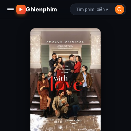
Ghienphim
▶