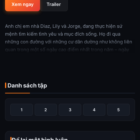
Xem ngay
Trailer
Anh chị em nhà Diaz, Lily và Jorge, đang thực hiện sứ
mệnh tìm kiếm tình yêu và mục đích sống. Họ đi qua
những con đường với những cư dân dường như không liên
quan trong một số ngày cao điểm nhất trong năm – ngày
lễ.
Xem thêm
Danh sách tập
1
2
3
4
5