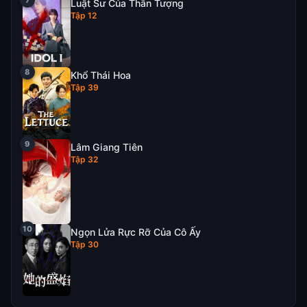
Luật Sư Của Thần Tượng
Tập 12
Khổ Thái Hoa
Tập 39
Lâm Giang Tiên
Tập 32
Ngọn Lửa Rực Rỡ Của Cô Ấy
Tập 30