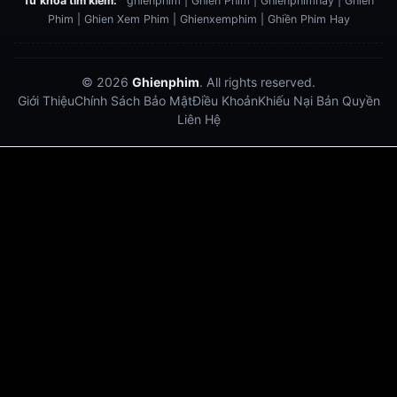
Từ khoá tìm kiếm:
ghienphim | Ghiền Phim | Ghienphimhay | Ghien
Phim | Ghien Xem Phim | Ghienxemphim | Ghiền Phim Hay
© 2026
Ghienphim
. All rights reserved.
Giới Thiệu
Chính Sách Bảo Mật
Điều Khoản
Khiếu Nại Bản Quyền
Liên Hệ
Dabet
debet
Hitclub
Lu88
Lu88
Xôi Lạc Trực Tiếp
Xoilac TV link
link xem trực tiếp bóng đá
bong da truc tiep
bongdatructuyen
ty so trực tuyến
https://hitclub-us.com/
https://hitclub33.net/
https://vu88.boston/
https://debetc.com/
https://lucky88b.net/
https://five883.com/