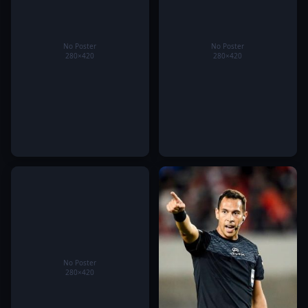
Đá gà Sunwin – Hành trình
Kqbd 7M – Cập nhật kết quả
theo dõi những màn tranh tài
bóng đá nhanh chóng, chính
đỉnh cao của các chiến kê
xác và toàn diện