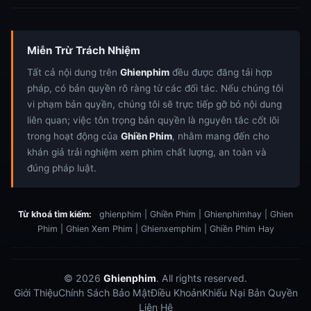
Miễn Trừ Trách Nhiệm
Tất cả nội dung trên
Ghienphim
đều được đăng tải hợp
pháp, có bản quyền rõ ràng từ các đối tác. Nếu chúng tôi
vi phạm bản quyền, chúng tôi sẽ trực tiếp gỡ bỏ nội dung
liên quan; việc tôn trọng bản quyền là nguyên tắc cốt lõi
trong hoạt động của
Ghiền Phim
, nhằm mang đến cho
khán giả trải nghiệm xem phim chất lượng, an toàn và
đúng pháp luật.
Từ khoá tìm kiếm:
ghienphim | Ghiền Phim | Ghienphimhay | Ghien
Phim | Ghien Xem Phim | Ghienxemphim | Ghiền Phim Hay
© 2026
Ghienphim
. All rights reserved.
Giới Thiệu
Chính Sách Bảo Mật
Điều Khoản
Khiếu Nại Bản Quyền
Liên Hệ