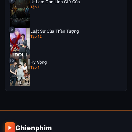
Út Lan: Oán Linh Giữ Của
Tập 1
Luật Sư Của Thần Tượng
Tập 12
Hy Vọng
Tập 1
Ghienphim
▶