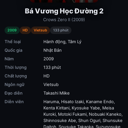
Bá Vương Học Đường 2
Crows Zero II (2009)
2009
HD
Vietsub
133 phút
Thể loại
Hành động
,
Tâm Lý
Quốc gia
Nhật Bản
Năm
2009
Thời lượng
133 phút
Chất lượng
HD
Ngôn ngữ
Vietsub
Đạo diễn
Takashi Miike
Diễn viên
Haruma
,
Hisato Izaki
,
Kaname Endo
,
Kenta Kiritani
,
Kyosuke Yabe
,
Meisa
Kuroki
,
Motoki Fukami
,
Nobuaki Kaneko
,
Shinnosuke Abe
,
Shun Oguri
,
Shunsuke
Daitoh
,
Sousuke Takaoka
,
Suzunosuke