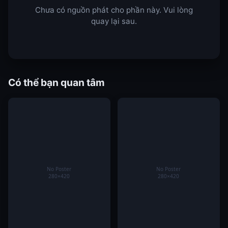
với Housen – sự trả thù bắt nguồn từ những trận chiến
Chưa có nguồn phát cho phần này. Vui lòng
trong quá khứ …
quay lại sau.
Xem thêm
Có thể bạn quan tâm