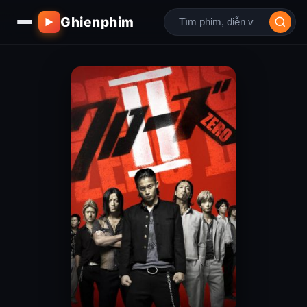
Ghienphim
▶