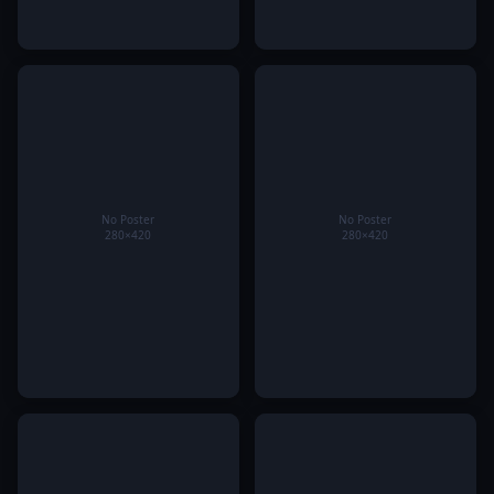
Al Nassr vỡ nợ 213 triệu USD:
Bắn cá Febet mở ra hành
Tương lai Ronaldo đứng
trình săn thưởng giữa thế
trước rủi ro
giới đại dương đầy thử thách
CEO Quách Thiên Nguyên và
Xổ Số Go88 Điểm Đến Giải Trí
hành trình dẫn dắt V88 phát
Hấp Dẫn Dành Cho Người
triển
Yêu Thích Con Số May Mắn