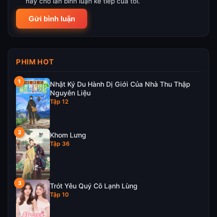
này cho lần bình luận kế tiếp của tôi.
PHIM HOT
Nhật Ký Du Hành Dị Giới Của Nhà Thu Thập
Nguyên Liệu
Tập 12
Khom Lưng
Tập 36
Trót Yêu Quý Cô Lạnh Lùng
Tập 10