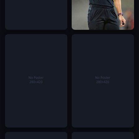
Bongdalu – Chuyên trang tin
Trọng tài Facundo Tello bắt
tức bóng đá hàng đầu hiện
chính trận Pháp đối đầu
nay
Morocco