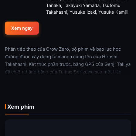
Tanaka
,
Takayuki Yamada
,
Tsutomu
Takahashi
,
Yusuke Izaki
,
Yusuke Kamiji
Xem ngay
Phần tiếp theo của Crow Zero, bộ phim về bạo lực học
đường được xây dựng từ manga cùng tên của Hiroshi
Takahashi. Kết thúc phần trước, băng GPS của Genji Takiya
đã chiến thắng băng của Tamao Serizawa sau một trân
đánh dữ dôi, trở thành băng lớn nhất tại trường Suzuran,
còn Genji được coi là thủ lĩnh của trường. Tuy nhiên, thử
thách mới đã bắt đầu khi Genji, trong khi bảo vệ 1 cựu
thành viên của Suzuran đã tấn công 1 thành viên của
Xem phim
trường Housen – một trường học cũng nổi tiếng bạo lực với
những thành viên bất hảo không kém. Điều này khiến cho
hiệp định đình chiến giữa 2 trường từ trước bị phá vỡ, và
các thành viên của Suzukan bị kéo vào cuộc chiến trả thù