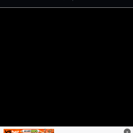
Dabet
debet
Hitclub
Lu88
Lu88
Xôi Lạc Trực Tiếp
Xoilac TV link
link xem trực tiếp bóng đá
bong da truc tiep
bongdatructuyen
ty so trực tuyến
https://hitclub-us.com/
https://hitclub33.net/
https://vu88.boston/
https://debetc.com/
https://lucky88b.net/
https://five883.com/
https://five882.com/
https://fabet.br.com/
https://lu88.love/
https://da88.taxi/
https://five88s.casino/
https://lucky88.zip/
×