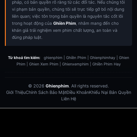
pháp, có bản quyền rõ ràng từ các đối tác. Nếu chúng tôi
vi phạm bản quyền, chúng tôi sẽ trực tiếp gỡ bỏ nội dung
liên quan; việc tôn trọng bản quyền là nguyên tắc cốt lõi
trong hoạt động của
Ghiền Phim
, nhằm mang đến cho
khán giả trải nghiệm xem phim chất lượng, an toàn và
đúng pháp luật.
Từ khoá tìm kiếm:
ghienphim | Ghiền Phim | Ghienphimhay | Ghien
Phim | Ghien Xem Phim | Ghienxemphim | Ghiền Phim Hay
© 2026
Ghienphim
. All rights reserved.
Giới Thiệu
Chính Sách Bảo Mật
Điều Khoản
Khiếu Nại Bản Quyền
Liên Hệ
Dabet
debet
Hitclub
Lu88
Lu88
Xôi Lạc Trực Tiếp
Xoilac TV link