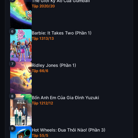
Thế Giới Kỳ Ảo Của Gumball
Tập 2020/20
Barbie: It Takes Two (Phần 1)
Tập 1313/13
Ridley Jones (Phần 1)
Tập 66/6
Bốn Anh Em Của Gia Đình Yuzuki
Tập 1212/12
Hot Wheels: Đua Thôi Nào! (Phần 3)
Tập 55/5