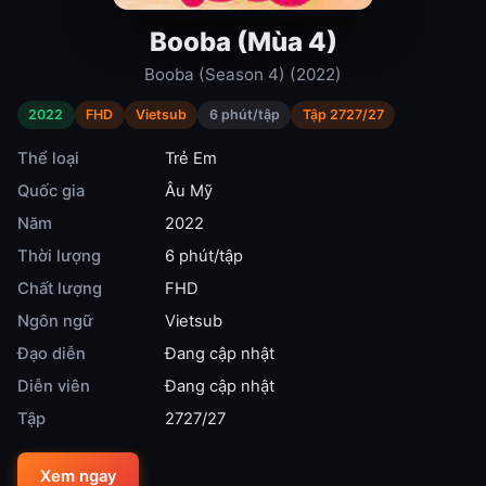
Booba (Mùa 4)
Booba (Season 4) (2022)
2022
FHD
Vietsub
6 phút/tập
Tập 2727/27
Thể loại
Trẻ Em
Quốc gia
Âu Mỹ
Năm
2022
Thời lượng
6 phút/tập
Chất lượng
FHD
Ngôn ngữ
Vietsub
Đạo diễn
Đang cập nhật
Diễn viên
Đang cập nhật
Tập
2727/27
Xem ngay