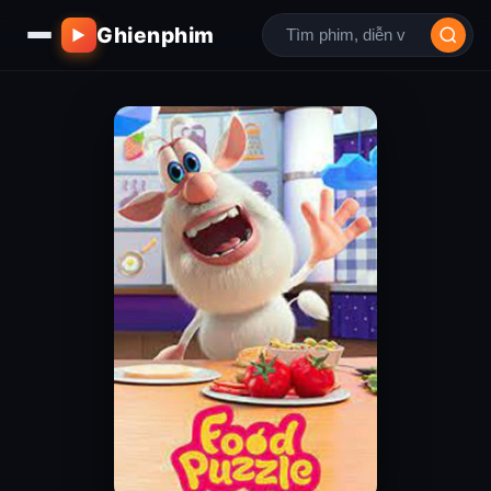
Ghienphim
▶