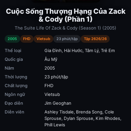
Cuộc Sống Thượng Hạng Của Zack
& Cody (Phần 1)
The Suite Life Of Zack & Cody (Season 1) (2005)
2005
FHD
Vietsub
23 phút/tập
Tập 2626/26
Thể loại
Gia Đình
,
Hài Hước
,
Tâm Lý
,
Trẻ Em
Quốc gia
Âu Mỹ
Năm
2005
Thời lượng
23 phút/tập
Chất lượng
FHD
Ngôn ngữ
Vietsub
Đạo diễn
Jim Geoghan
Diễn viên
Ashley Tisdale
,
Brenda Song
,
Cole
Sprouse
,
Dylan Sprouse
,
Kim Rhodes
,
Phill Lewis