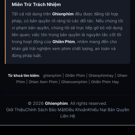
Miễn Trừ Trách Nhiệm
Tất cả nội dung trên
Ghienphim
đều được đăng tải hợp
pháp, có bản quyền rõ ràng từ các đối tác. Nếu chúng tôi
vi phạm bản quyền, chúng tôi sẽ trực tiếp gỡ bỏ nội dung
liên quan; việc tôn trọng bản quyền là nguyên tắc cốt lõi
trong hoạt động của
Ghiền Phim
, nhằm mang đến cho
khán giả trải nghiệm xem phim chất lượng, an toàn và
đúng pháp luật.
Từ khoá tìm kiếm:
ghienphim | Ghiền Phim | Ghienphimhay | Ghien
Phim | Ghien Xem Phim | Ghienxemphim | Ghiền Phim Hay
© 2026
Ghienphim
. All rights reserved.
Giới Thiệu
Chính Sách Bảo Mật
Điều Khoản
Khiếu Nại Bản Quyền
Liên Hệ
Dabet
debet
Hitclub
Lu88
Lu88