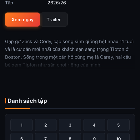
Tập
2626/26
Xem ngay
Trailer
Gặp gỡ Zack và Cody, cặp song sinh giống hệt nhau 11 tuổi
và là cư dân mới nhất của khách sạn sang trọng Tipton ở
Boston. Sống trong một căn hộ cùng mẹ là Carey, hai cậu
bé xem Tipton như sân chơi riêng của mình.
Xem thêm
Danh sách tập
1
2
3
4
5
6
7
8
9
10