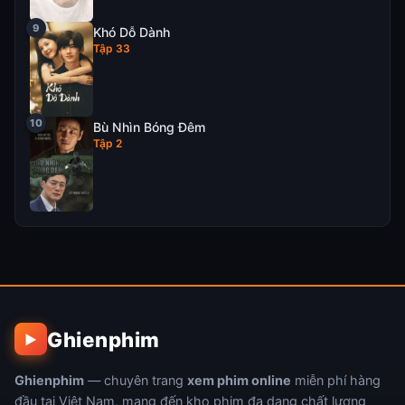
Khó Dỗ Dành
Tập 33
Bù Nhìn Bóng Đêm
Tập 2
Ghienphim
▶
Ghienphim
— chuyên trang
xem phim online
miễn phí hàng
đầu tại Việt Nam, mang đến kho phim đa dạng chất lượng