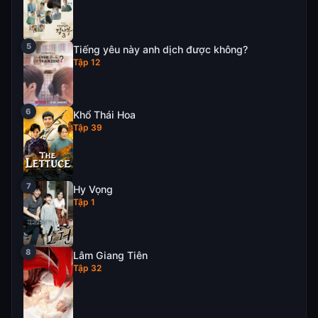
Tiếng yêu này anh dịch được không?
Tập 12
Khổ Thái Hoa
Tập 39
Hy Vọng
Tập 1
Lâm Giang Tiên
Tập 32