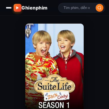
Ghienphim
▶