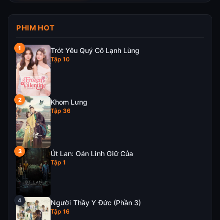
PHIM HOT
Trót Yêu Quý Cô Lạnh Lùng
Tập 10
Khom Lưng
Tập 36
Út Lan: Oán Linh Giữ Của
Tập 1
Người Thầy Y Đức (Phần 3)
Tập 16