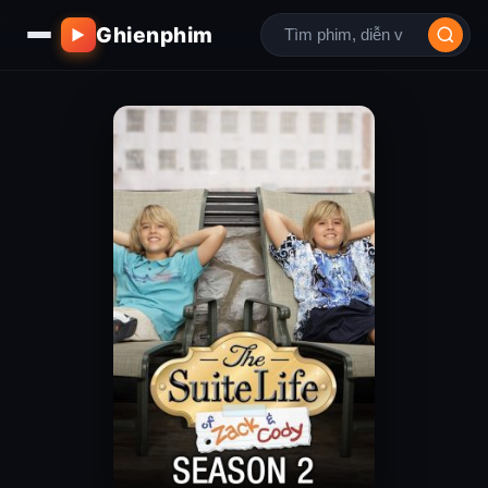
Ghienphim
▶