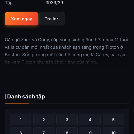
Tập
3939/39
Xem ngay
Trailer
Gặp gỡ Zack và Cody, cặp song sinh giống hệt nhau 11 tuổi
và là cư dân mới nhất của khách sạn sang trọng Tipton ở
Boston. Sống trong một căn hộ cùng mẹ là Carey, hai cậu
bé xem Tipton như sân chơi riêng của mình.
Xem thêm
Danh sách tập
1
2
3
4
5
6
7
8
9
10