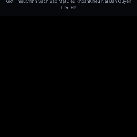
Giới Thiệu
Chính Sách Bảo Mật
Điều Khoản
Khiếu Nại Bản Quyền
Liên Hệ
Dabet
debet
Hitclub
Lu88
Lu88
Xôi Lạc Trực Tiếp
Xoilac TV link
link xem trực tiếp bóng đá
bong da truc tiep
bongdatructuyen
ty so trực tuyến
https://hitclub-us.com/
https://hitclub33.net/
https://vu88.boston/
https://debetc.com/
https://lucky88b.net/
https://five883.com/
https://five882.com/
https://fabet.br.com/
https://lu88.love/
https://da88.taxi/
https://five88s.casino/
https://lucky88.zip/