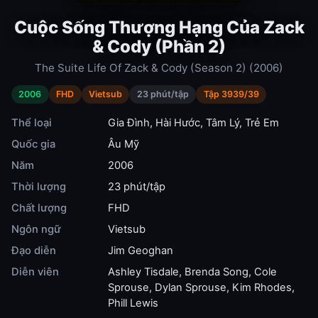
Cuộc Sống Thượng Hạng Của Zack
& Cody (Phần 2)
The Suite Life Of Zack & Cody (Season 2) (2006)
2006
FHD
Vietsub
23 phút/tập
Tập 3939/39
Thể loại
Gia Đình
,
Hài Hước
,
Tâm Lý
,
Trẻ Em
Quốc gia
Âu Mỹ
Năm
2006
Thời lượng
23 phút/tập
Chất lượng
FHD
Ngôn ngữ
Vietsub
Đạo diễn
Jim Geoghan
Diễn viên
Ashley Tisdale
,
Brenda Song
,
Cole
Sprouse
,
Dylan Sprouse
,
Kim Rhodes
,
Phill Lewis