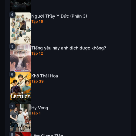
Người Thầy Y Đức (Phần 3)
Tập 16
Tiếng yêu này anh dịch được không?
Tập 12
Khổ Thái Hoa
Tập 39
Hy Vọng
Tập 1
Lâm Giang Tiên