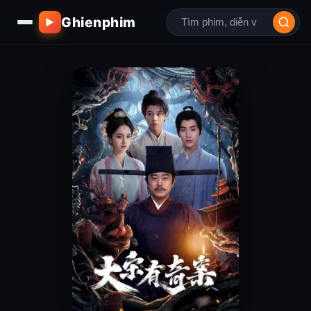
Ghienphim
▶