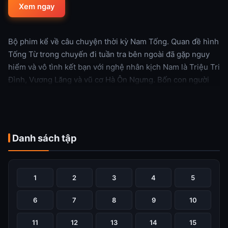
Xem ngay
Bộ phim kể về câu chuyện thời kỳ Nam Tống. Quan đề hình
Tống Từ trong chuyến đi tuần tra bên ngoài đã gặp nguy
hiểm và vô tình kết bạn với nghệ nhân kịch Nam là Triệu Tri
Đình, Vương Lăng và vũ cơ Hà Ôn Ngưng. Bốn con người
với xuất thân khác nhau, cùng nhau trải qua nhiều thử
thách, nỗ lực hợp tác, chung tay liên tiếp giải quyết bốn vụ
án giết người thông qua các phương pháp như suy luận,
thẩm vấn, nghiệm thi. Họ đã đòi lại công lý cho người đã
Danh sách tập
khuất và trả lại công bằng cho người còn sống.
Xem thêm
1
2
3
4
5
6
7
8
9
10
11
12
13
14
15