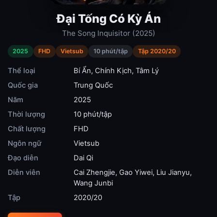
Đại Tống Có Kỳ Án
The Song Inquisitor (2025)
2025
FHD
Vietsub
10 phút/tập
Tập 2020/20
Thể loại
Bí Ẩn
,
Chính Kịch
,
Tâm Lý
Quốc gia
Trung Quốc
Năm
2025
Thời lượng
10 phút/tập
Chất lượng
FHD
Ngôn ngữ
Vietsub
Đạo diễn
Dai Qi
Diễn viên
Cai Zhengjie
,
Gao Yiwei
,
Liu Jianyu
,
Wang Junbi
Tập
2020/20