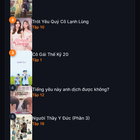
Trót Yêu Quý Cô Lạnh Lùng
Tập 10
Cô Gái Thế Kỷ 20
Tập 1
Tiếng yêu này anh dịch được không?
Tập 12
Người Thầy Y Đức (Phần 3)
Tập 16