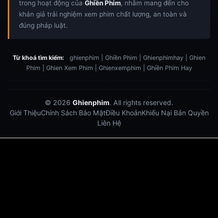
trong hoạt động của
Ghiền Phim
, nhằm mang đến cho
khán giả trải nghiệm xem phim chất lượng, an toàn và
đúng pháp luật.
Từ khoá tìm kiếm:
ghienphim | Ghiền Phim | Ghienphimhay | Ghien
Phim | Ghien Xem Phim | Ghienxemphim | Ghiền Phim Hay
© 2026
Ghienphim
. All rights reserved.
Giới Thiệu
Chính Sách Bảo Mật
Điều Khoản
Khiếu Nại Bản Quyền
Liên Hệ
Dabet
debet
Hitclub
Lu88
Lu88
Xôi Lạc Trực Tiếp
Xoilac TV link
link xem trực tiếp bóng đá
bong da truc tiep
bongdatructuyen
ty so trực tuyến