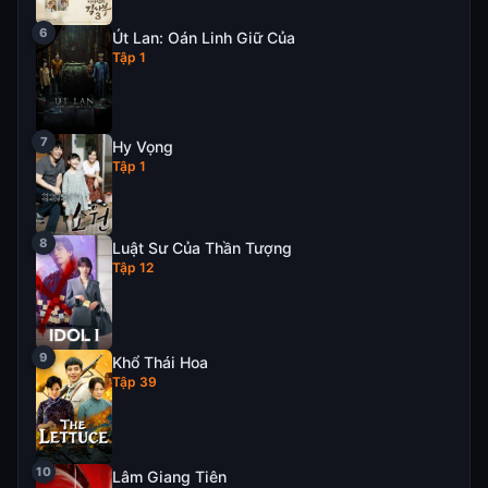
Út Lan: Oán Linh Giữ Của
Tập 1
Hy Vọng
Tập 1
Luật Sư Của Thần Tượng
Tập 12
Khổ Thái Hoa
Tập 39
Lâm Giang Tiên