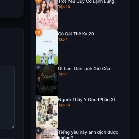
Trót Yêu Quý Cô Lạnh Lùng
Tập 10
Cô Gái Thế Kỷ 20
Tập 1
Út Lan: Oán Linh Giữ Của
Tập 1
Người Thầy Y Đức (Phần 3)
Tập 16
Tiếng yêu này anh dịch được
không?