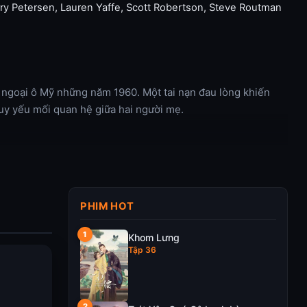
rry Petersen
,
Lauren Yaffe
,
Scott Robertson
,
Steve Routman
 ngoại ô Mỹ những năm 1960. Một tai nạn đau lòng khiến
suy yếu mối quan hệ giữa hai người mẹ.
PHIM HOT
Khom Lưng
Tập 36