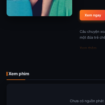
Xem ngay
Câu chuyện xoa
một đứa trẻ ch
Xem thêm
Xem phim
Chưa có nguồn phát c