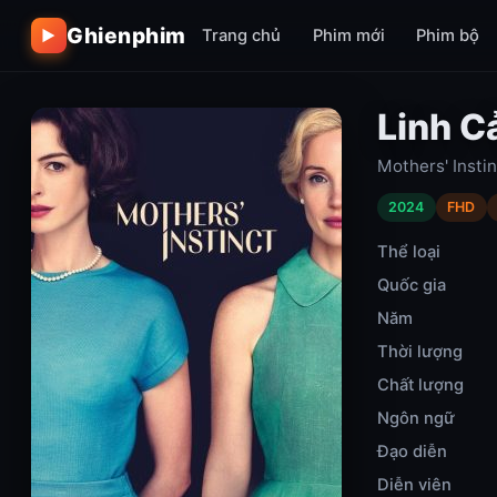
Ghienphim
Trang chủ
Phim mới
Phim bộ
▶
Linh 
Mothers' Insti
2024
FHD
Thể loại
Quốc gia
Năm
Thời lượng
Chất lượng
Ngôn ngữ
Đạo diễn
Diễn viên