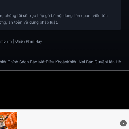
 chúng tôi sẽ trực tiếp gỡ bỏ nội dung liên quan; việc tôn
ng, an toàn và đúng pháp luật.
xemphim | Ghiền Phim Hay
Thiệu
Chính Sách Bảo Mật
Điều Khoản
Khiếu Nại Bản Quyền
Liên Hệ
bong da truc tiep
bongdatructuyen
ty so trực tuyến
.net/
https://five883.com/
https://five882.com/
o/
https://lucky88.zip/
×