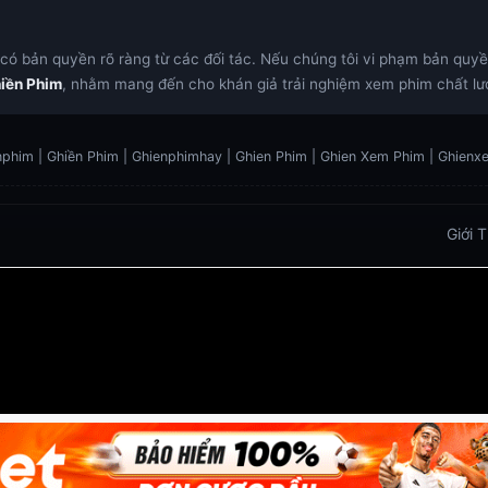
ó bản quyền rõ ràng từ các đối tác. Nếu chúng tôi vi phạm bản quyền,
iền Phim
, nhằm mang đến cho khán giả trải nghiệm xem phim chất lượ
phim | Ghiền Phim | Ghienphimhay | Ghien Phim | Ghien Xem Phim | Ghien
Giới 
 Trực Tiếp
Xoilac TV link
link xem trực tiếp bóng đá
https://vu88.boston/
https://debetc.com/
https://lucky88b
https://lu88.love/
https://da88.taxi/
https://five88s.casin