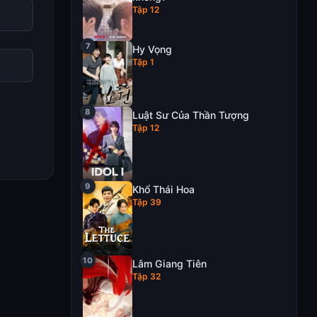
Tập 12
Hy Vọng
Tập 1
Luật Sư Của Thần Tượng
Tập 12
Khổ Thái Hoa
Tập 39
Lâm Giang Tiên
Tập 32