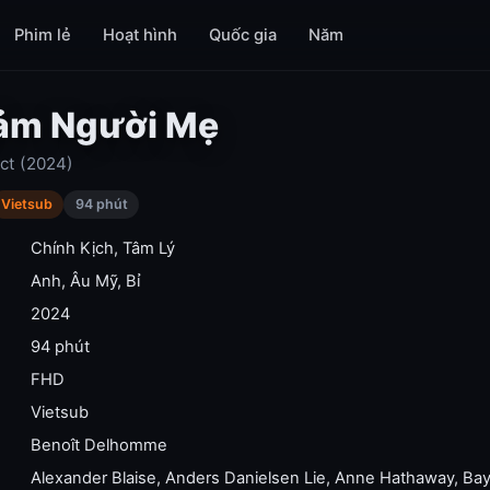
Phim lẻ
Hoạt hình
Quốc gia
Năm
Cảm Người Mẹ
nct (2024)
Vietsub
94 phút
Chính Kịch
,
Tâm Lý
Anh
,
Âu Mỹ
,
Bỉ
2024
94 phút
FHD
Vietsub
Benoît Delhomme
Alexander Blaise
,
Anders Danielsen Lie
,
Anne Hathaway
,
Bay