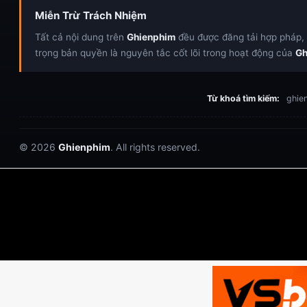
Miễn Trừ Trách Nhiệm
Tất cả nội dung trên
Ghienphim
đều được đăng tải hợp pháp, c
trọng bản quyền là nguyên tắc cốt lõi trong hoạt động của
Gh
Từ khoá tìm kiếm:
ghien
© 2026
Ghienphim
. All rights reserved.
Dabet
debet
Hitclub
Lu88
Lu88
Xôi Lạc
https://hitclub-us.com/
https://hitclub33.net/
https://fabet.br.com/