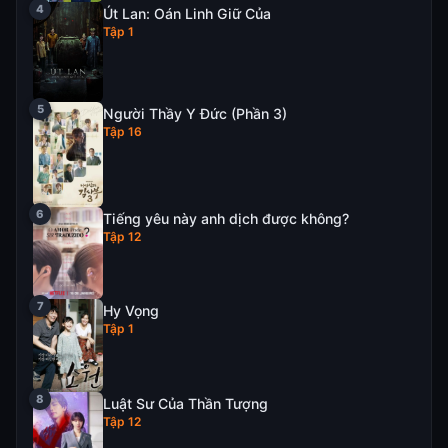
Út Lan: Oán Linh Giữ Của
Tập 1
Người Thầy Y Đức (Phần 3)
Tập 16
Tiếng yêu này anh dịch được không?
Tập 12
Hy Vọng
Tập 1
Luật Sư Của Thần Tượng
Tập 12