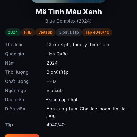
Mê Tình Màu Xanh
Blue Complex (2024)
2024
FHD
Vietsub
3 phút/tập
Tập 4040/40
Thể loại
Chính Kịch
,
Tâm Lý
,
Tình Cảm
Quốc gia
Hàn Quốc
Năm
2024
Thời lượng
3 phút/tập
Chất lượng
FHD
Ngôn ngữ
Vietsub
Đạo diễn
Đang cập nhật
Diễn viên
Ahn Jung-hun
,
Cha Jae-hoon
,
Ko Ho-
jung
Tập
4040/40