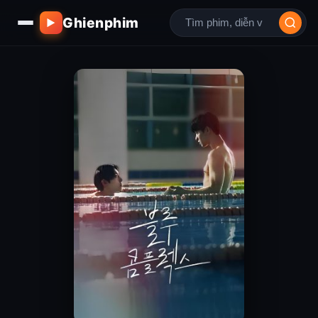
Ghienphim
▶