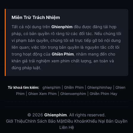
Miễn Trừ Trách Nhiệm
Tất cả nội dung trên
Ghienphim
đều được đăng tải hợp
pháp, có bản quyền rõ ràng từ các đối tác. Nếu chúng tôi
vi phạm bản quyền, chúng tôi sẽ trực tiếp gỡ bỏ nội dung
liên quan; việc tôn trọng bản quyền là nguyên tắc cốt lõi
trong hoạt động của
Ghiền Phim
, nhằm mang đến cho
khán giả trải nghiệm xem phim chất lượng, an toàn và
đúng pháp luật.
Từ khoá tìm kiếm:
ghienphim | Ghiền Phim | Ghienphimhay | Ghien
Phim | Ghien Xem Phim | Ghienxemphim | Ghiền Phim Hay
© 2026
Ghienphim
. All rights reserved.
Giới Thiệu
Chính Sách Bảo Mật
Điều Khoản
Khiếu Nại Bản Quyền
Liên Hệ