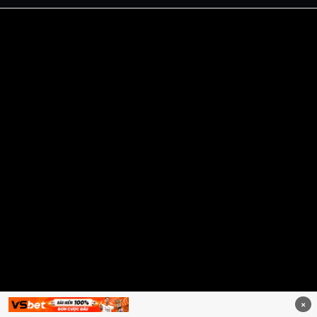
Dabet
debet
Hitclub
Lu88
Lu88
Xôi Lạc Trực Tiếp
Xoilac TV link
link xem trực tiếp bóng đá
bong da truc tiep
bongdatructuyen
ty so trực tuyến
https://hitclub-us.com/
https://hitclub33.net/
https://vu88.boston/
https://debetc.com/
https://lucky88b.net/
https://five883.com/
https://five882.com/
https://fabet.br.com/
https://lu88.love/
https://da88.taxi/
https://five88s.casino/
https://lucky88.zip/
×