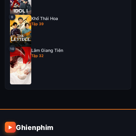
Khổ Thái Hoa
Tập 39
Lâm Giang Tiên
Tập 32
Ghienphim
▶