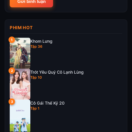
PHIM HOT
Khom Lưng
Tập 36
Trót Yêu Quý Cô Lạnh Lùng
Tập 10
Cô Gái Thế Kỷ 20
Tập 1