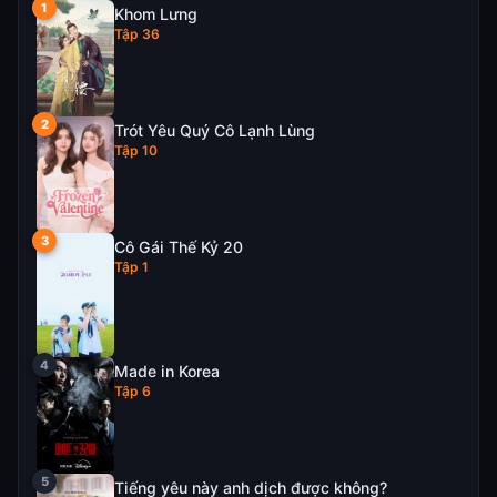
Khom Lưng
Tập 36
Trót Yêu Quý Cô Lạnh Lùng
Tập 10
Cô Gái Thế Kỷ 20
Tập 1
Made in Korea
Tập 6
Tiếng yêu này anh dịch được không?