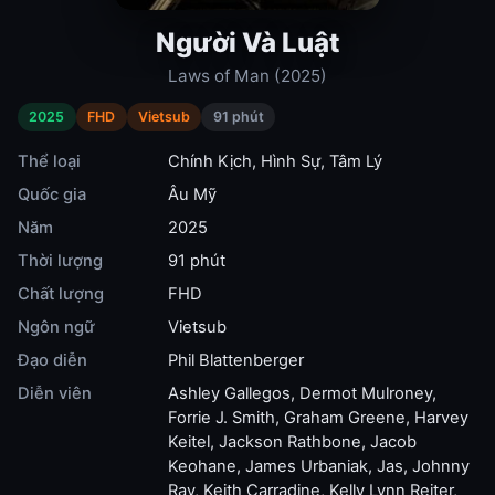
Người Và Luật
Laws of Man (2025)
2025
FHD
Vietsub
91 phút
Thể loại
Chính Kịch
,
Hình Sự
,
Tâm Lý
Quốc gia
Âu Mỹ
Năm
2025
Thời lượng
91 phút
Chất lượng
FHD
Ngôn ngữ
Vietsub
Đạo diễn
Phil Blattenberger
Diễn viên
Ashley Gallegos
,
Dermot Mulroney
,
Forrie J. Smith
,
Graham Greene
,
Harvey
Keitel
,
Jackson Rathbone
,
Jacob
Keohane
,
James Urbaniak
,
Jas
,
Johnny
Ray
,
Keith Carradine
,
Kelly Lynn Reiter
,