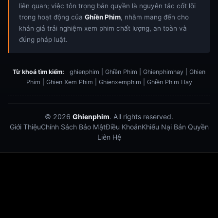
liên quan; việc tôn trọng bản quyền là nguyên tắc cốt lõi
trong hoạt động của
Ghiền Phim
, nhằm mang đến cho
khán giả trải nghiệm xem phim chất lượng, an toàn và
đúng pháp luật.
Từ khoá tìm kiếm:
ghienphim | Ghiền Phim | Ghienphimhay | Ghien
Phim | Ghien Xem Phim | Ghienxemphim | Ghiền Phim Hay
© 2026
Ghienphim
. All rights reserved.
Giới Thiệu
Chính Sách Bảo Mật
Điều Khoản
Khiếu Nại Bản Quyền
Liên Hệ
Dabet
debet
Hitclub
Lu88
Lu88
Xôi Lạc Trực Tiếp
Xoilac TV link
link xem trực tiếp bóng đá
bong da truc tiep