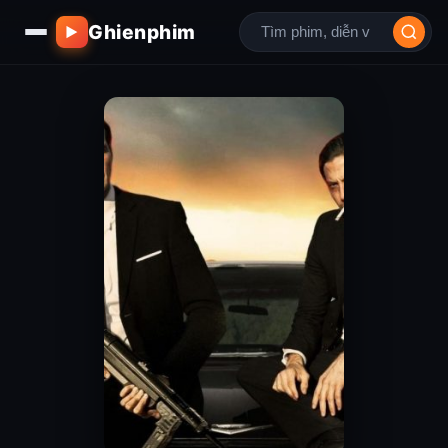
Ghienphim
▶