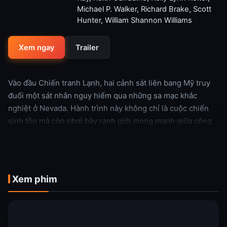
Michael P. Walker
,
Richard Brake
,
Scott
Hunter
,
William Shannon Williams
Xem ngay
Trailer
Vào đầu Chiến tranh Lạnh, hai cảnh sát liên bang Mỹ truy
đuổi một sát nhân nguy hiểm qua những sa mạc khắc
nghiệt ở Nevada. Hành trình này không chỉ là cuộc chiến
sinh tồn mà còn phơi bày ranh giới mong manh giữa công
lý và đạo đức trong bối cảnh thế giới đầy biến động.
Xem thêm
Xem phim