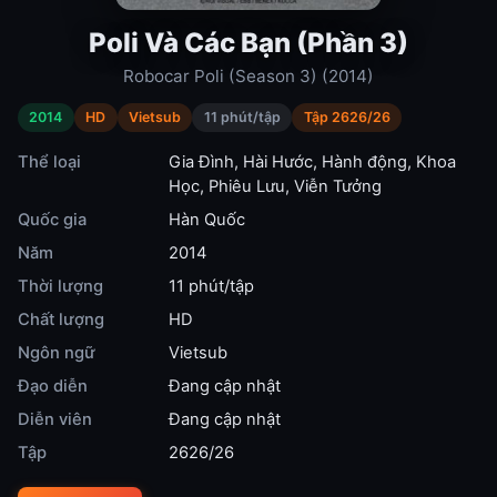
Poli Và Các Bạn (Phần 3)
Robocar Poli (Season 3) (2014)
2014
HD
Vietsub
11 phút/tập
Tập 2626/26
Thể loại
Gia Đình
,
Hài Hước
,
Hành động
,
Khoa
Học
,
Phiêu Lưu
,
Viễn Tưởng
Quốc gia
Hàn Quốc
Năm
2014
Thời lượng
11 phút/tập
Chất lượng
HD
Ngôn ngữ
Vietsub
Đạo diễn
Đang cập nhật
Diễn viên
Đang cập nhật
Tập
2626/26