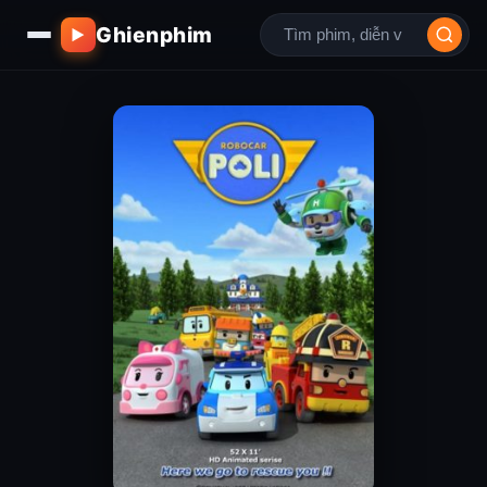
Ghienphim
▶