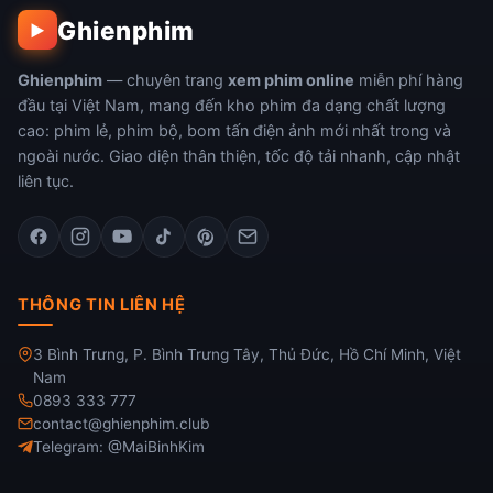
Ghienphim
▶
Ghienphim
— chuyên trang
xem phim online
miễn phí hàng
đầu tại Việt Nam, mang đến kho phim đa dạng chất lượng
cao: phim lẻ, phim bộ, bom tấn điện ảnh mới nhất trong và
ngoài nước. Giao diện thân thiện, tốc độ tải nhanh, cập nhật
liên tục.
THÔNG TIN LIÊN HỆ
3 Bình Trưng, P. Bình Trưng Tây, Thủ Đức, Hồ Chí Minh, Việt
Nam
0893 333 777
contact@ghienphim.club
Telegram: @MaiBinhKim