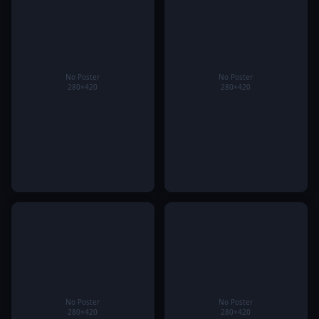
Thương Hiệu Top 10 Uy Tín
Chính Xác Cho Người Mới
Năm 2026
Khi cột mốc tuổi 35 không
Giải Vô địch Karate lần thứ 13
còn là giới hạn trong bóng đá
quy tụ 11 quốc gia tranh tài
hấp dẫn