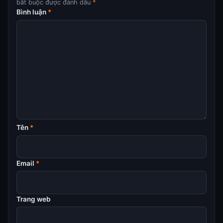
bắt buộc được đánh dấu
*
Bình luận
*
Tên
*
Email
*
Trang web