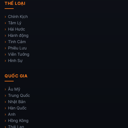
THỂ LOẠI
Chính Kịch
Tâm Lý
Hài Hước
Hành động
Tình Cảm
Phiêu Lưu
Viễn Tưởng
Hình Sự
QUỐC GIA
Âu Mỹ
Trung Quốc
Nhật Bản
Hàn Quốc
Anh
Hồng Kông
Thái Lan