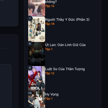
không?
Tập 12
Người Thầy Y Đức (Phần 3)
Tập 16
iải Trí Đa
 Hiện Nay
ớng Trải
Út Lan: Oán Linh Giữ Của
Số
Tập 1
Luật Sư Của Thần Tượng
Tập 12
Hy Vọng
Tập 1