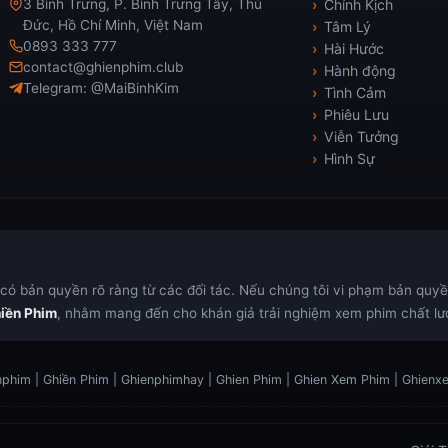
3 Bình Trưng, P. Bình Trưng Tây, Thủ
Chính Kịch
Đức, Hồ Chí Minh, Việt Nam
Tâm Lý
0893 333 777
Hài Hước
contact@ghienphim.club
Hành động
Telegram: @MaiBinhKim
Tình Cảm
Phiêu Lưu
Viễn Tưởng
Hình Sự
ó bản quyền rõ ràng từ các đối tác. Nếu chúng tôi vi phạm bản quyền,
iền Phim
, nhằm mang đến cho khán giả trải nghiệm xem phim chất lượ
phim | Ghiền Phim | Ghienphimhay | Ghien Phim | Ghien Xem Phim | Ghien