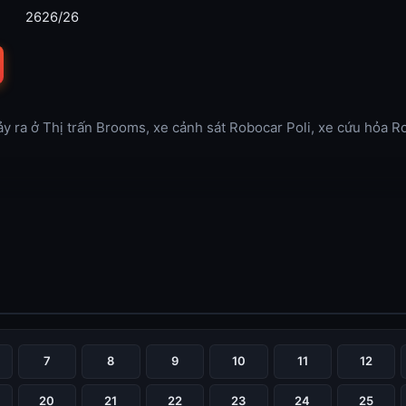
2626/26
ảy ra ở Thị trấn Brooms, xe cảnh sát Robocar Poli, xe cứu hỏa 
.
7
8
9
10
11
12
20
21
22
23
24
25