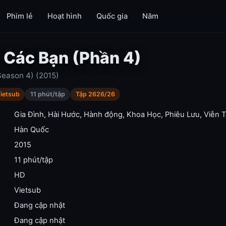
Phim lẻ
Hoạt hình
Quốc gia
Năm
̀ Các Bạn (Phần 4)
Season 4) (2015)
ietsub
11 phút/tập
Tập 2626/26
Gia Đình
,
Hài Hước
,
Hành động
,
Khoa Học
,
Phiêu Lưu
,
Viễn 
Hàn Quốc
2015
11 phút/tập
HD
Vietsub
Đang cập nhật
Đang cập nhật