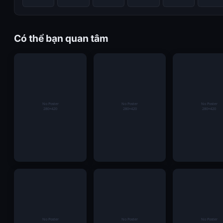
Có thể bạn quan tâm
Phỏm tại game bài
Đẳng cấp Thái Lan
CEO Hồ Minh 
đổi thưởng – Màn
tiếp tục được khẳng
– Bí quyết thà
đấu trí hấp dẫn qua
định sau trận mở
công của nhà 
từng quân bài
màn AFF Cup 2026
đạo tài ba trẻ t