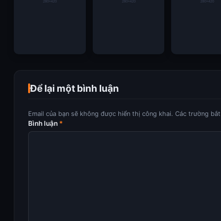
Giải nhà nghề Mỹ
Đá gà Sunwin –
Barcelona lên 
quyết tâm chiêu mộ
Hành trình theo dõi
hoạch giữ châ
Để lại một bình luận
Mohamed Salah hè
những màn tranh tài
Pedri trước cá
này
đỉnh cao của các
lớn
chiến kê
Email của bạn sẽ không được hiển thị công khai.
Các trường bắ
Bình luận
*