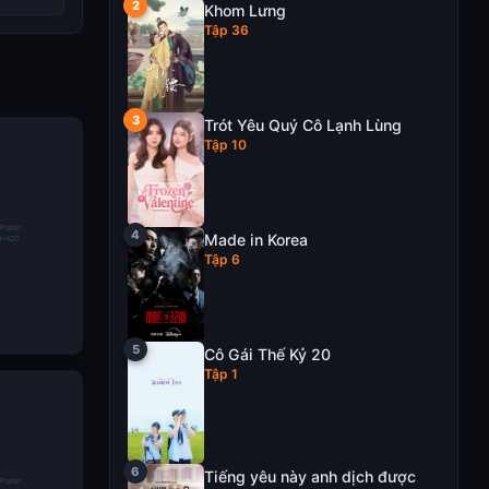
Khom Lưng
Tập 36
Trót Yêu Quý Cô Lạnh Lùng
Tập 10
Made in Korea
Tập 6
Cô Gái Thế Kỷ 20
Tập 1
ch Huỳnh
gười đứng
h công của
e Iwin68
Tiếng yêu này anh dịch được