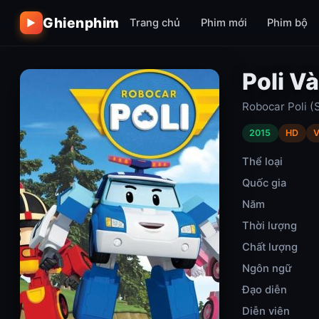
Ghienphim
Trang chủ
Phim mới
Phim bộ
▶
Poli Va
Robocar Poli (
2015
HD
V
Thể loại
Quốc gia
Năm
Thời lượng
Chất lượng
Ngôn ngữ
Đạo diễn
Diễn viên