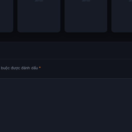
kế
Thủ môn Vozinha
Live Casino Go88
Thế Giới G
n
gia nhập Colo-Colo
Trải Nghiệm Giải Trí
Nền Tảng
c ông
sau World Cup
Đẳng Cấp
Và Xu Hư
2026 cực sốc
Nghiệm 
t buộc được đánh dấu
*