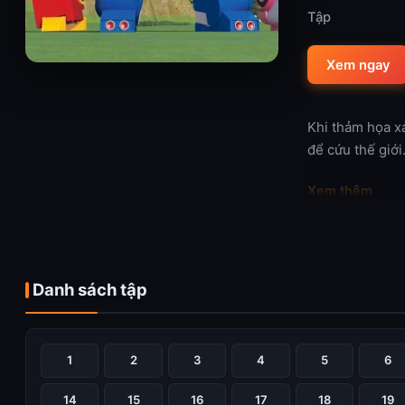
Tập
Xem ngay
Khi thảm họa x
để cứu thế giới
Xem thêm
Danh sách tập
1
2
3
4
5
6
14
15
16
17
18
19