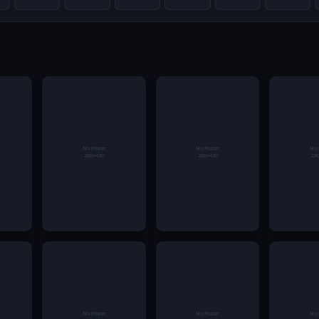
Vĩnh
Hướng dẫn chi tiết
Mẹo chơi sâm lốc
CEO Thạ
nh
các bước thiết lập
trực tuyến G88
Hưng – N
lãnh
tài khoản hội viên
tăng tỷ lệ thắng cao
sau thàn
uổi
chính thức
cổng gam