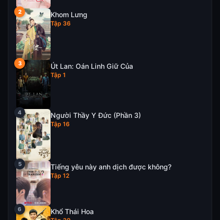
Khom Lưng
Tập 36
Út Lan: Oán Linh Giữ Của
Tập 1
Người Thầy Y Đức (Phần 3)
Tập 16
Tiếng yêu này anh dịch được không?
Tập 12
Khổ Thái Hoa