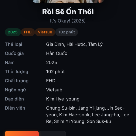
Rồi Sẽ Ổn Thôi
It's Okay! (2025)
2025
FHD
Vietsub
102 phút
Thể loại
Gia Đình
,
Hài Hước
,
Tâm Lý
Quốc gia
Hàn Quốc
Năm
2025
Thời lượng
102 phút
Chất lượng
FHD
Ngôn ngữ
Vietsub
Đạo diễn
Kim Hye-young
Diễn viên
Chung Su-bin
,
Jang Yi-jung
,
Jin Seo-
yeon
,
Kim Hae-sook
,
Lee Jung-ha
,
Lee
Re
,
Shim Yi Young
,
Son Suk-ku