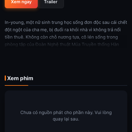
Xem ngay
Trailer
In-young, một nữ sinh trung học sống đơn độc sau cái chết
đột ngột của cha mẹ, bị đuổi ra khỏi nhà vì không trả nổi
tiền thuê. Không còn chỗ nương tựa, cô lén sống trong
phòng tập của Đoàn Nghệ thuật Múa Truyền thống Hàn
Quốc – nơi mình từng sinh hoạt. Dù hoàn cảnh bi thương,
In-young vẫn cố gắng sống tích cực và kiên cường. Một
ngày, cô bị phát hiện bởi vị đạo diễn nổi tiếng nghiêm khắc
của đoàn. Tuy ban đầu không thể giữ In-young trong đoàn,
Xem phim
cuối cùng chính ông lại trở thành người cưu mang cô, và cả
hai bắt đầu sống chung một mái nhà.
Xem thêm
Chưa có nguồn phát cho phần này. Vui lòng
quay lại sau.