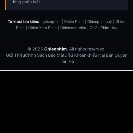
đúng pháp luật.
Từ khoá tìm kiếm:
ghienphim | Ghiền Phim | Ghienphimhay | Ghien
Phim | Ghien Xem Phim | Ghienxemphim | Ghiền Phim Hay
© 2026
Ghienphim
. All rights reserved.
Giới Thiệu
Chính Sách Bảo Mật
Điều Khoản
Khiếu Nại Bản Quyền
Liên Hệ
Dabet
debet
Hitclub
Lu88
Lu88
Xôi Lạc Trực Tiếp
Xoilac TV link
link xem trực tiếp bóng đá
bong da truc tiep
bongdatructuyen
ty so trực tuyến
https://hitclub-us.com/
https://hitclub33.net/