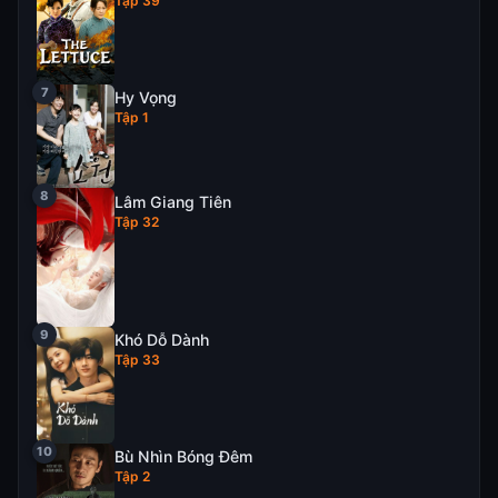
Tập 39
Hy Vọng
Tập 1
Lâm Giang Tiên
Tập 32
Khó Dỗ Dành
Tập 33
Bù Nhìn Bóng Đêm
Tập 2