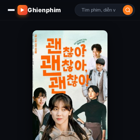
Ghienphim
▶