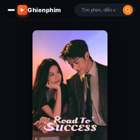
Ghienphim
▶