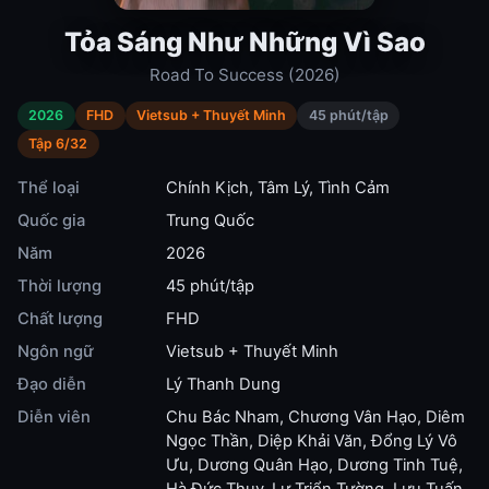
Tỏa Sáng Như Những Vì Sao
Road To Success (2026)
2026
FHD
Vietsub + Thuyết Minh
45 phút/tập
Tập 6/32
Thể loại
Chính Kịch
,
Tâm Lý
,
Tình Cảm
Quốc gia
Trung Quốc
Năm
2026
Thời lượng
45 phút/tập
Chất lượng
FHD
Ngôn ngữ
Vietsub + Thuyết Minh
Đạo diễn
Lý Thanh Dung
Diễn viên
Chu Bác Nham
,
Chương Vân Hạo
,
Diêm
Ngọc Thần
,
Diệp Khải Văn
,
Đổng Lý Vô
Ưu
,
Dương Quân Hạo
,
Dương Tinh Tuệ
,