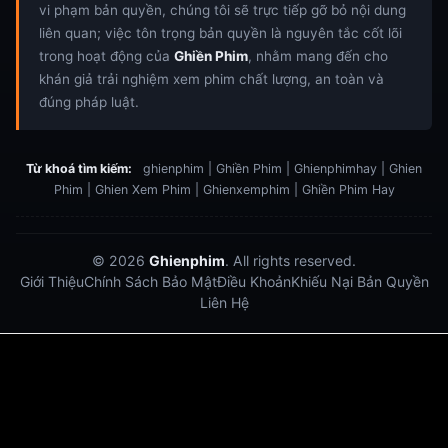
vi phạm bản quyền, chúng tôi sẽ trực tiếp gỡ bỏ nội dung
liên quan; việc tôn trọng bản quyền là nguyên tắc cốt lõi
trong hoạt động của
Ghiền Phim
, nhằm mang đến cho
khán giả trải nghiệm xem phim chất lượng, an toàn và
đúng pháp luật.
Từ khoá tìm kiếm:
ghienphim | Ghiền Phim | Ghienphimhay | Ghien
Phim | Ghien Xem Phim | Ghienxemphim | Ghiền Phim Hay
© 2026
Ghienphim
. All rights reserved.
Giới Thiệu
Chính Sách Bảo Mật
Điều Khoản
Khiếu Nại Bản Quyền
Liên Hệ
Dabet
debet
Hitclub
Lu88
Lu88
Xôi Lạc Trực Tiếp
Xoilac TV link
link xem trực tiếp bóng đá
bong da truc tiep