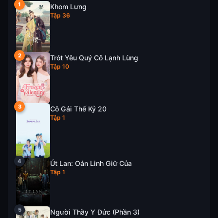
Khom Lưng
Tập 36
Trót Yêu Quý Cô Lạnh Lùng
Tập 10
Cô Gái Thế Kỷ 20
Tập 1
Út Lan: Oán Linh Giữ Của
Tập 1
Người Thầy Y Đức (Phần 3)