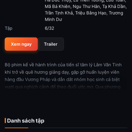
Hà Đức Thụy
,
Lư Triển Tường
,
Lưu Tuấn
,
Mã Bá Khiên
,
Ngu Thư Hân
,
Tạ Khả Dần
,
Trần Tịnh Khả
,
Triệu Bằng Hạo
,
Trương
Minh Dư
Tập
6/32
Xem ngay
Trailer
Bộ phim kể về hành trình của tiến sĩ tâm lý Lâm Vãn Tinh
khi trở về quê hương giảng dạy, gặp gỡ huấn luyện viên
hàng đầu Vương Pháp và dẫn dắt nhóm học sinh cá biệt
vượt qua nghịch cảnh để theo đuổi ước mơ. Qua phương
pháp giáo dục tự do, cô giúp các thiếu niên xây dựng nhân
cách độc lập, tìm thấy bản thân và hướng tới tương lai tươi
sáng.
Danh sách tập
Xem thêm