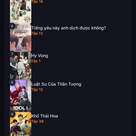
Tập 16
Tiếng yêu này anh dịch được không?
Tập 12
Hy Vọng
Tập 1
Luật Sư Của Thần Tượng
Tập 12
Khổ Thái Hoa
Tập 39