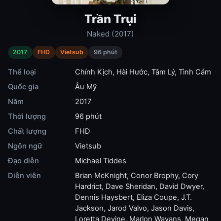
Trần Trụi
Naked (2017)
2017
FHD
Vietsub
96 phút
Thể loại
Chính Kịch
,
Hài Hước
,
Tâm Lý
,
Tình Cảm
Quốc gia
Âu Mỹ
Năm
2017
Thời lượng
96 phút
Chất lượng
FHD
Ngôn ngữ
Vietsub
Đạo diễn
Michael Tiddes
Diễn viên
Brian McKnight
,
Conor Brophy
,
Cory
Hardrict
,
Dave Sheridan
,
David Dwyer
,
Dennis Haysbert
,
Eliza Coupe
,
J.T.
Jackson
,
Jarod Valvo
,
Jason Davis
,
Loretta Devine
,
Marlon Wayans
,
Megan