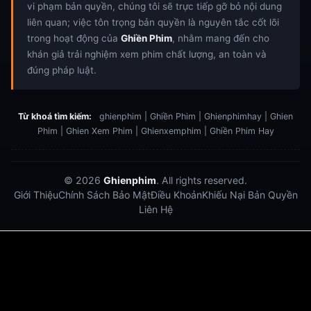
vi phạm bản quyền, chúng tôi sẽ trực tiếp gỡ bỏ nội dung
liên quan; việc tôn trọng bản quyền là nguyên tắc cốt lõi
trong hoạt động của
Ghiền Phim
, nhằm mang đến cho
khán giả trải nghiệm xem phim chất lượng, an toàn và
đúng pháp luật.
Từ khoá tìm kiếm:
ghienphim | Ghiền Phim | Ghienphimhay | Ghien
Phim | Ghien Xem Phim | Ghienxemphim | Ghiền Phim Hay
© 2026
Ghienphim
. All rights reserved.
Giới Thiệu
Chính Sách Bảo Mật
Điều Khoản
Khiếu Nại Bản Quyền
Liên Hệ
Dabet
debet
Hitclub
Lu88
Lu88
Xôi Lạc Trực Tiếp
Xoilac TV link
link xem trực tiếp bóng đá
bong da truc tiep