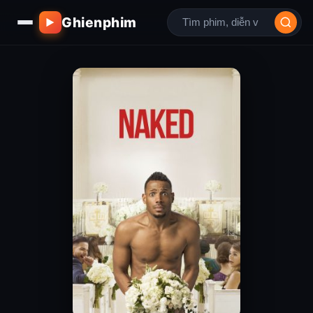
Ghienphim
▶