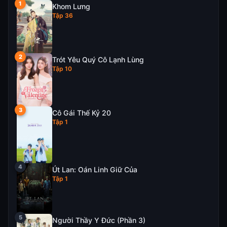
Khom Lưng
Tập 36
Trót Yêu Quý Cô Lạnh Lùng
Tập 10
Cô Gái Thế Kỷ 20
Tập 1
Út Lan: Oán Linh Giữ Của
Tập 1
Người Thầy Y Đức (Phần 3)