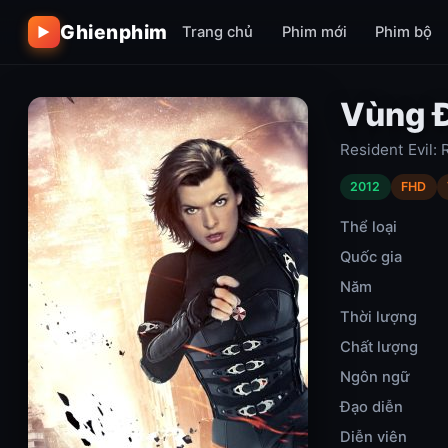
Ghienphim
Trang chủ
Phim mới
Phim bộ
▶
Vùng Đ
Resident Evil: 
2012
FHD
Thể loại
Quốc gia
Năm
Thời lượng
Chất lượng
Ngôn ngữ
Đạo diễn
Diễn viên