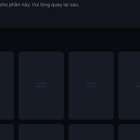
ho phần này. Vui lòng quay lại sau.
8 –
Barcelona lên kế
Chia Sẻ Cách Soi
Phỏm tại
tài
hoạch giữ chân
Cầu Tài Xỉu Chính
đổi thưở