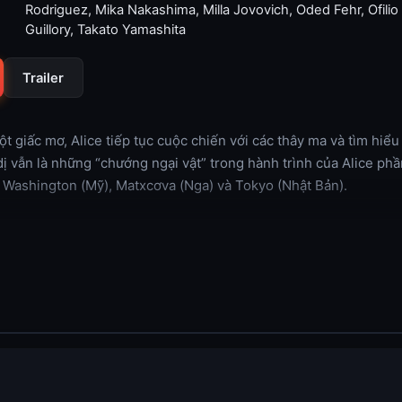
Rodriguez
,
Mika Nakashima
,
Milla Jovovich
,
Oded Fehr
,
Ofilio
Guillory
,
Takato Yamashita
Trailer
t giấc mơ, Alice tiếp tục cuộc chiến với các thây ma và tìm hiể
dị vẫn là những “chướng ngại vật” trong hành trình của Alice ph
 Washington (Mỹ), Matxcơva (Nga) và Tokyo (Nhật Bản).