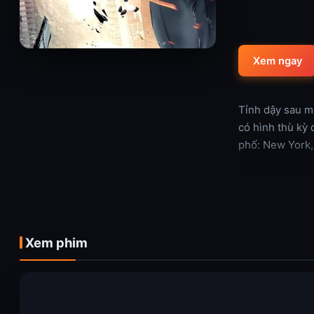
Xem ngay
Tỉnh dậy sau mộ
có hình thù kỳ 
phố: New York,
Xem thêm
Xem phim