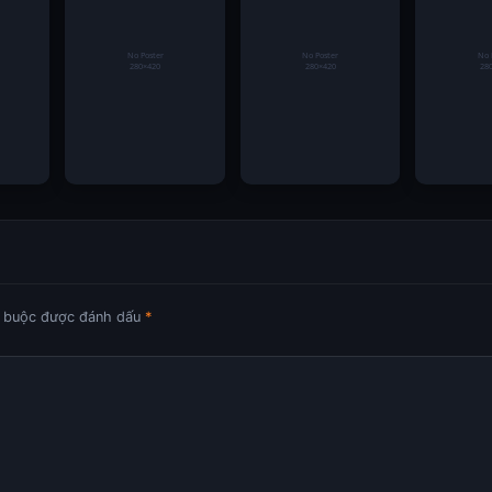
Pedri trước các ông
Xác Cho Người Mới
đấu trí h
nhất
lớn
từng quân
Vĩnh
Mẹo Soi Kèo Nhà
Kèo thẻ phạt tại Kèo
Hướng dẫn
nh
Cái Dành Cho Người
Nhà Cái 5 – Góc
các bước 
lãnh
Yêu Bóng Đá Thích
nhìn thú vị từ những
tài khoản
uổi
Quan Sát Chi Tiết
tình huống tranh
tại hệ thốn
chấp trên sân
t buộc được đánh dấu
*