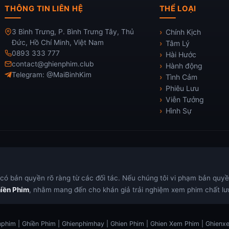
THÔNG TIN LIÊN HỆ
THỂ LOẠI
3 Bình Trưng, P. Bình Trưng Tây, Thủ
Chính Kịch
Đức, Hồ Chí Minh, Việt Nam
Tâm Lý
0893 333 777
Hài Hước
contact@ghienphim.club
Hành động
Telegram: @MaiBinhKim
Tình Cảm
Phiêu Lưu
Viễn Tưởng
Hình Sự
ó bản quyền rõ ràng từ các đối tác. Nếu chúng tôi vi phạm bản quyền,
iền Phim
, nhằm mang đến cho khán giả trải nghiệm xem phim chất lượ
phim | Ghiền Phim | Ghienphimhay | Ghien Phim | Ghien Xem Phim | Ghien