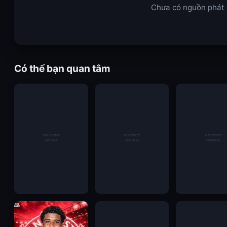
Chưa có nguồn phát c
Có thể bạn quan tâm
Mourinho trở lại
Bắn cá Febet mở ra
Đăng ký KING8
Real Madrid: Những
hành trình săn
Hướng dẫn tạo 