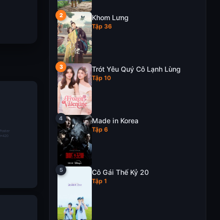
Khom Lưng
Tập 36
Trót Yêu Quý Cô Lạnh Lùng
Tập 10
Made in Korea
Tập 6
Cô Gái Thế Kỷ 20
Tập 1
 game bài
ng – Màn