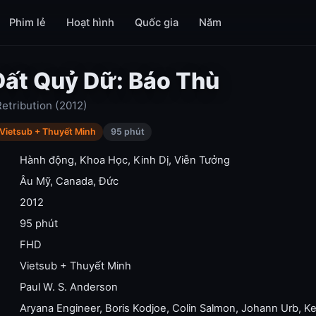
Phim lẻ
Hoạt hình
Quốc gia
Năm
ất Quỷ Dữ: Báo Thù
Retribution (2012)
Vietsub + Thuyết Minh
95 phút
Hành động
,
Khoa Học
,
Kinh Dị
,
Viễn Tưởng
Âu Mỹ
,
Canada
,
Đức
2012
95 phút
FHD
Vietsub + Thuyết Minh
Paul W. S. Anderson
Aryana Engineer
,
Boris Kodjoe
,
Colin Salmon
,
Johann Urb
,
Ke