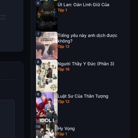
ấp dẫn qua
Út Lan: Oán Linh Giữ Của
 bài
Tập 1
Tiếng yêu này anh dịch được
không?
Tập 12
Người Thầy Y Đức (Phần 3)
 chi tiết
Tập 16
thiết lập
 thành viên
g giải trí
Luật Sư Của Thần Tượng
Tập 12
Hy Vọng
Tập 1