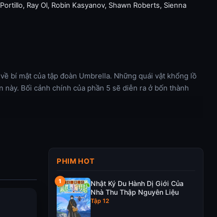
 Portillo
,
Ray Ol
,
Robin Kasyanov
,
Shawn Roberts
,
Sienna
u về bí mật của tập đoàn Umbrella. Những quái vật khổng lồ
ần này. Bối cảnh chính của phần 5 sẽ diễn ra ở bốn thành
PHIM HOT
Nhật Ký Du Hành Dị Giới Của
Nhà Thu Thập Nguyên Liệu
Tập 12