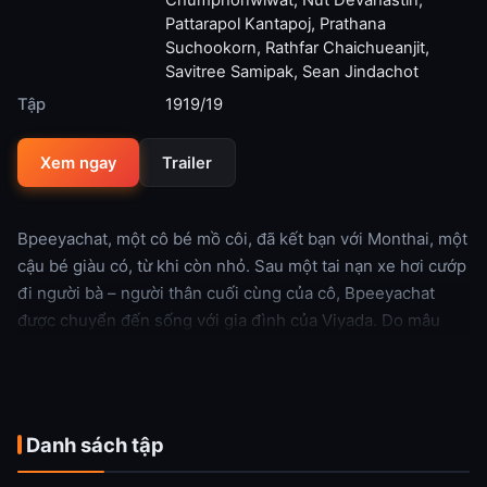
Chumphonwiwat
,
Nut Devahastin
,
Pattarapol Kantapoj
,
Prathana
Suchookorn
,
Rathfar Chaichueanjit
,
Savitree Samipak
,
Sean Jindachot
Tập
1919/19
Xem ngay
Trailer
Bpeeyachat, một cô bé mồ côi, đã kết bạn với Monthai, một
cậu bé giàu có, từ khi còn nhỏ. Sau một tai nạn xe hơi cướp
đi người bà – người thân cuối cùng của cô, Bpeeyachat
được chuyển đến sống với gia đình của Viyada. Do mâu
thuẫn gia đình, Monthai sang nước ngoài du học và liên tục
gửi thư cho vị hôn thê Viyada, nhưng các bức thư ấy lại
được Bpeeyachat trả lời thay, bởi Viyada đang mải mê gặp
gỡ những người đàn ông khác. Khi mẹ của Monthai bị bệnh
Danh sách tập
nặng và yêu cầu Viyada chăm sóc, Viyada từ chối, nên
Bpeeyachat đã thay cô ấy đến chăm sóc bà. Khi Monthai