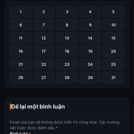
trở về, anh nhầm tưởng Bpeeyachat là kẻ đào mỏ giả danh
1
2
3
4
5
Viyada nên đối xử lạnh nhạt và tàn nhẫn. Tuy nhiên, theo
thời gian, anh dần nảy sinh tình cảm với cô. Rắc rối bắt đầu
6
7
8
9
10
khi Viyada bất ngờ quay lại, đe dọa mối quan hệ đang chớm
nở giữa Monthai và Bpeeyachat.
11
12
13
14
15
Xem thêm
16
17
18
19
20
21
22
23
24
25
26
27
28
29
31
Để lại một bình luận
Email của bạn sẽ không được hiển thị công khai.
Các trường
bắt buộc được đánh dấu
*
Bình luận
*