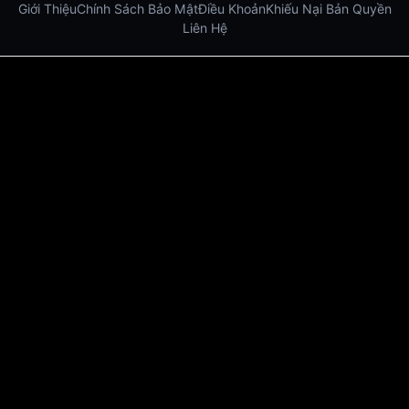
Giới Thiệu
Chính Sách Bảo Mật
Điều Khoản
Khiếu Nại Bản Quyền
Liên Hệ
Dabet
debet
Hitclub
Lu88
Lu88
Xôi Lạc Trực Tiếp
Xoilac TV link
link xem trực tiếp bóng đá
bong da truc tiep
bongdatructuyen
ty so trực tuyến
https://hitclub-us.com/
https://hitclub33.net/
https://vu88.boston/
https://debetc.com/
https://lucky88b.net/
https://five883.com/
https://five882.com/
https://fabet.br.com/
https://lu88.love/
https://da88.taxi/
https://five88s.casino/
https://lucky88.zip/