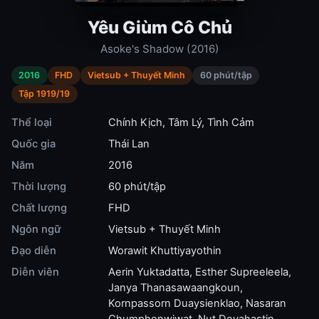
Yêu Giùm Cô Chủ
Asoke's Shadow (2016)
2016
FHD
Vietsub + Thuyết Minh
60 phút/tập
Tập 1919/19
Thể loại
Chính Kịch
,
Tâm Lý
,
Tình Cảm
Quốc gia
Thái Lan
Năm
2016
Thời lượng
60 phút/tập
Chất lượng
FHD
Ngôn ngữ
Vietsub + Thuyết Minh
Đạo diễn
Worawit Khuttiyayothin
Diễn viên
Aerin Yuktadatta
,
Esther Supreeleela
,
Janya Thanasawaangkoun
,
Kornpassorn Duaysienklao
,
Nasaran