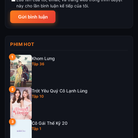
này cho lần bình luận kế tiếp của tôi.
PHIM HOT
Khom Lưng
Tập 36
Trót Yêu Quý Cô Lạnh Lùng
Tập 10
Cô Gái Thế Kỷ 20
Tập 1