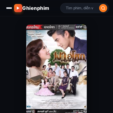
Ghienphim
▶