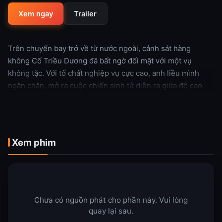
Xem ngay
Trailer
Trên chuyến bay trở về từ nước ngoài, cảnh sát hàng
không Cố Triều Dương đã bất ngờ đối mặt với một vụ
không tặc. Với tố chất nghiệp vụ cực cao, anh liều mình
ngăn chặn, mở ra cuộc chiến sinh tử diễn ra giữa độ cao
chục nghìn mét trên không trung…
Xem thêm
Xem phim
Chưa có nguồn phát cho phần này. Vui lòng
quay lại sau.