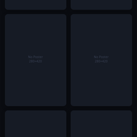
Link Vào VIP66 – Truy Cập
Mẹo chơi sâm lốc trực tuyến
Trang Chủ Chính Thức
G88 tăng tỷ lệ thắng cao
Không Bị Chặn
Mourinho trở lại Real Madrid:
Live Casino Go88 Trải
Những tín hiệu đầu tiên
Nghiệm Giải Trí Đẳng Cấp
trong nhiệm kỳ mới