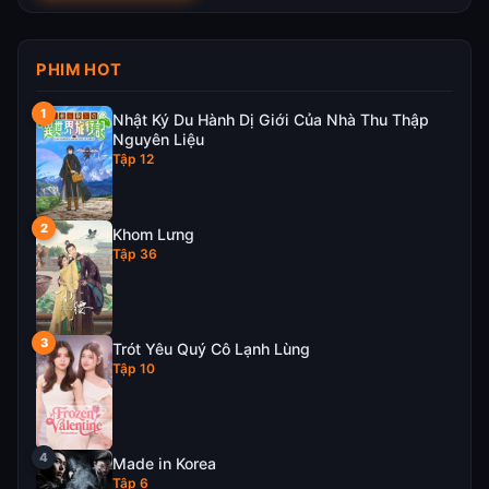
PHIM HOT
Nhật Ký Du Hành Dị Giới Của Nhà Thu Thập
Nguyên Liệu
Tập 12
Khom Lưng
Tập 36
Trót Yêu Quý Cô Lạnh Lùng
Tập 10
Made in Korea
Tập 6