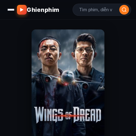
Ghienphim
▶