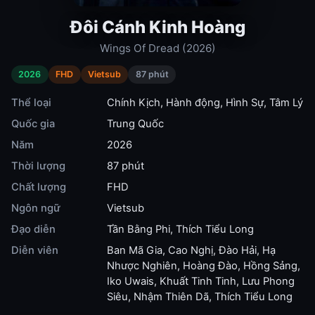
Đôi Cánh Kinh Hoàng
Wings Of Dread (2026)
2026
FHD
Vietsub
87 phút
Thể loại
Chính Kịch
,
Hành động
,
Hình Sự
,
Tâm Lý
Quốc gia
Trung Quốc
Năm
2026
Thời lượng
87 phút
Chất lượng
FHD
Ngôn ngữ
Vietsub
Đạo diễn
Tần Bằng Phi
,
Thích Tiểu Long
Diễn viên
Ban Mã Gia
,
Cao Nghị
,
Đào Hải
,
Hạ
Nhược Nghiên
,
Hoàng Đào
,
Hồng Sảng
,
Iko Uwais
,
Khuất Tinh Tinh
,
Lưu Phong
Siêu
,
Nhậm Thiên Dã
,
Thích Tiểu Long