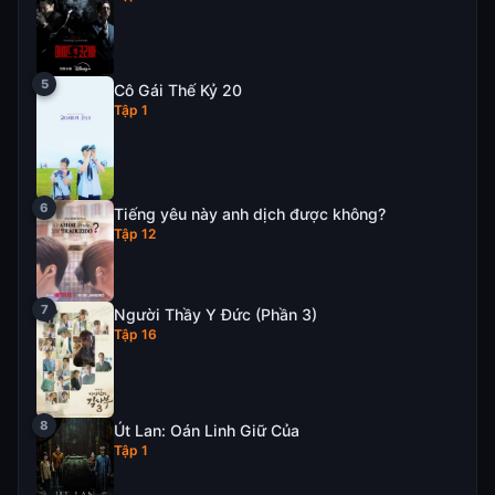
Cô Gái Thế Kỷ 20
Tập 1
Tiếng yêu này anh dịch được không?
Tập 12
Người Thầy Y Đức (Phần 3)
Tập 16
Út Lan: Oán Linh Giữ Của
Tập 1