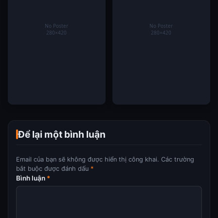
CEO Hồ Minh Vĩnh – Bí quyết
Kèo phạt góc – Hướng dẫn
Để lại một bình luận
thành công của nhà lãnh đạo
phân tích và kinh nghiệm
tài ba trẻ tuổi
chơi hiệu quả
Email của bạn sẽ không được hiển thị công khai.
Các trường
bắt buộc được đánh dấu
*
Bình luận
*