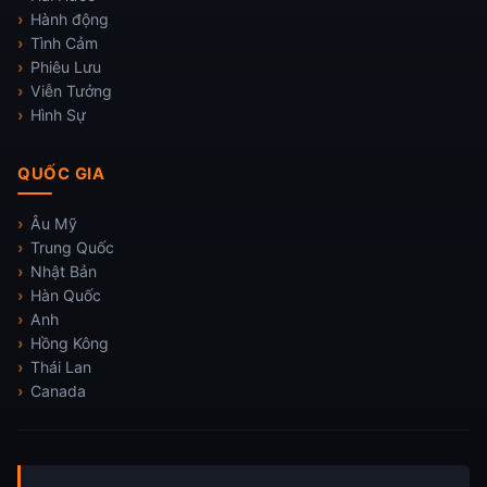
Hành động
Tình Cảm
Phiêu Lưu
Viễn Tưởng
Hình Sự
QUỐC GIA
Âu Mỹ
Trung Quốc
Nhật Bản
Hàn Quốc
Anh
Hồng Kông
Thái Lan
Canada