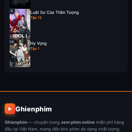
Luật Sư Của Thần Tượng
Tập 12
Hy Vọng
Tập 1
Ghienphim
▶
Ghienphim
— chuyên trang
xem phim online
miễn phí hàng
đầu tại Việt Nam, mang đến kho phim đa dạng chất lượng