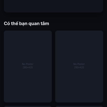
Có thể bạn quan tâm