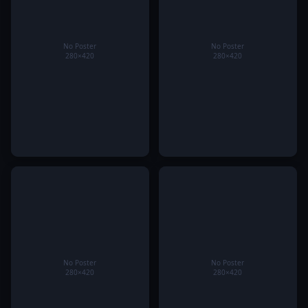
Al Nassr vỡ nợ 213 triệu USD:
Ceo Ngô Thành Anh đẩy
Tương lai Ronaldo đứng
mạnh công nghệ và bảo mật
trước rủi ro
tại SaoWin