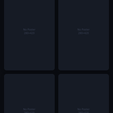
Soi kèo bóng đá châu Âu
Giải nhà nghề Mỹ quyết tâm
chính xác giúp tăng tỷ lệ
chiêu mộ Mohamed Salah hè
thắng cược
này
Chia Sẻ Cách Soi Cầu Tài Xỉu
Đá gà Sunwin – Hành trình
Chính Xác Cho Người Mới
theo dõi những màn tranh tài
đỉnh cao của các chiến kê