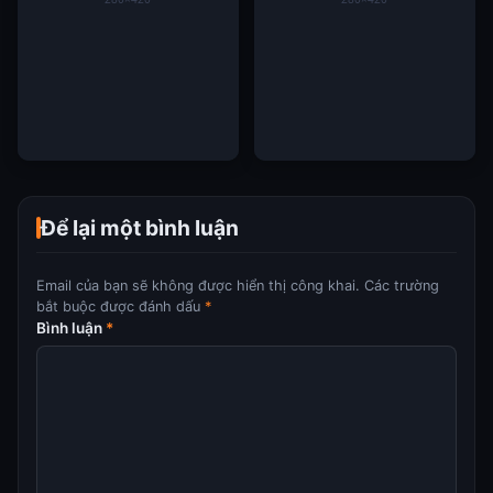
77win Sân Chơi Xanh Chín
UG88 – Sân Chơi Thể Thao
Để lại một bình luận
Thương Hiệu Top 10 Uy Tín
Và Giải Trí Đa Năng Hấp Dẫn
Năm 2026
Email của bạn sẽ không được hiển thị công khai.
Các trường
bắt buộc được đánh dấu
*
Bình luận
*