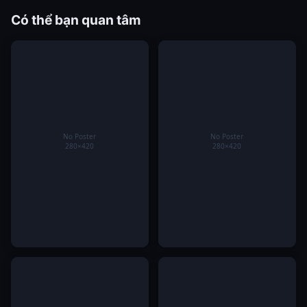
Có thể bạn quan tâm
Đẳng cấp Thái Lan tiếp tục
Rồng hổ Twin68 – Trải
được khẳng định sau trận mở
nghiệm không gian sòng bạc
màn AFF Cup 2026
đẳng cấp cùng Twin68